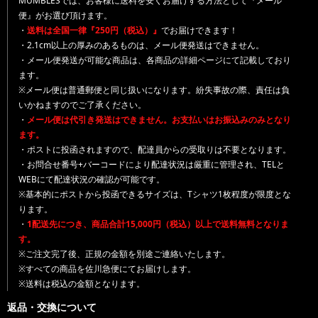
MUMBLESでは、お客様に送料を安くお届けする方法として『メール
便』がお選び頂けます。
・
送料は全国一律『250円（税込）』
でお届けできます！
・2.1cm以上の厚みのあるものは、メール便発送はできません。
・メール便発送が可能な商品は、各商品の詳細ページにて記載しており
ます。
※メール便は普通郵便と同じ扱いになります。紛失事故の際、責任は負
いかねますのでご了承ください。
・
メール便は代引き発送はできません。お支払いはお振込みのみとなり
ます。
・ポストに投函されますので、配達員からの受取りは不要となります。
・お問合せ番号+バーコードにより配達状況は厳重に管理され、TELと
WEBにて配達状況の確認が可能です。
※基本的にポストから投函できるサイズは、Tシャツ1枚程度が限度とな
ります。
・
1配送先につき、商品合計15,000円（税込）以上で送料無料となりま
す。
※ご注文完了後、正規の金額を別途ご連絡いたします。
※すべての商品を佐川急便にてお届けします。
※送料は税込の金額となります。
返品・交換について