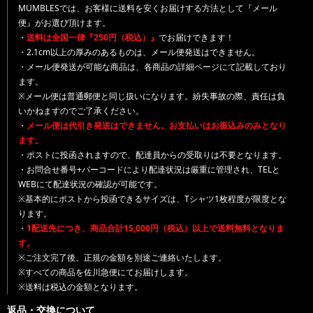
MUMBLESでは、お客様に送料を安くお届けする方法として『メール
便』がお選び頂けます。
・
送料は全国一律『250円（税込）』
でお届けできます！
・2.1cm以上の厚みのあるものは、メール便発送はできません。
・メール便発送が可能な商品は、各商品の詳細ページにて記載しており
ます。
※メール便は普通郵便と同じ扱いになります。紛失事故の際、責任は負
いかねますのでご了承ください。
・
メール便は代引き発送はできません。お支払いはお振込みのみとなり
ます。
・ポストに投函されますので、配達員からの受取りは不要となります。
・お問合せ番号+バーコードにより配達状況は厳重に管理され、TELと
WEBにて配達状況の確認が可能です。
※基本的にポストから投函できるサイズは、Tシャツ1枚程度が限度とな
ります。
・
1配送先につき、商品合計15,000円（税込）以上で送料無料となりま
す。
※ご注文完了後、正規の金額を別途ご連絡いたします。
※すべての商品を佐川急便にてお届けします。
※送料は税込の金額となります。
返品・交換について