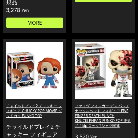
規品
3,278
Yen
MORE
チャイルドプレイ2 チャッキー フ
ファイヴ フィンガー デス パンチ
ィギュア CHUCKY POP MOVIE グ
ナックルヘッド フィギュア FIVE
ッドガイ FUNKO TOY
FINGER DEATH PUNCH
KNUCKLEHEAD FUNKO POP 正規
チャイルドプレイ2 チ
品 5fdp ロックTシャツ関連
ャッキー フィギュア
3,520
Yen