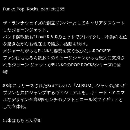
Funko Pop! Rocks Joan Jett 265
ザ・ランナウェイズの創立メンバーとしてキャリアをスタート
したジョーンジェット、
バンド解散後もI Love R & Rのヒットでブレイクし、不動の地位
を築きながらも現在まで幅広い活動を続け、
メジャーながらもPUNKな姿勢を貫く数少ないROCKER!!
ファンはもちろん数多くのミュージシャンからも絶大に支持さ
れるジョーン ジェットがFUNKOのPOP ROCKSシリーズに登
場!!
83年にリリースされた3rdアルバム「ALBUM」ジャケの,60sギ
ブソンと共にジャンプするヴィジュアルを、キュート・ミニマ
ルなデザイン全高約9センチのソフトビニール製フィギュアと
して立体化。
出来はもちろん◎!!