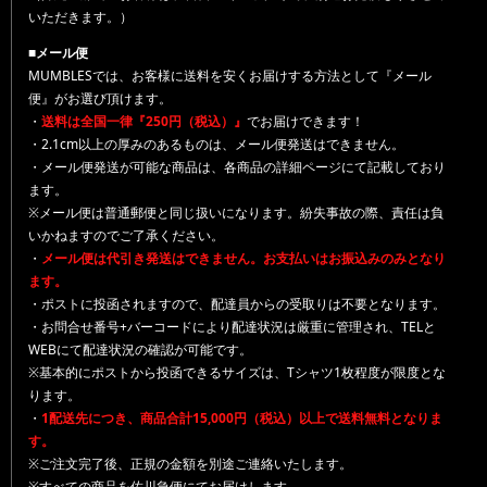
いただきます。）
■メール便
MUMBLESでは、お客様に送料を安くお届けする方法として『メール
便』がお選び頂けます。
・
送料は全国一律『250円（税込）』
でお届けできます！
・2.1cm以上の厚みのあるものは、メール便発送はできません。
・メール便発送が可能な商品は、各商品の詳細ページにて記載しており
ます。
※メール便は普通郵便と同じ扱いになります。紛失事故の際、責任は負
いかねますのでご了承ください。
・
メール便は代引き発送はできません。お支払いはお振込みのみとなり
ます。
・ポストに投函されますので、配達員からの受取りは不要となります。
・お問合せ番号+バーコードにより配達状況は厳重に管理され、TELと
WEBにて配達状況の確認が可能です。
※基本的にポストから投函できるサイズは、Tシャツ1枚程度が限度とな
ります。
・
1配送先につき、商品合計15,000円（税込）以上で送料無料となりま
す。
※ご注文完了後、正規の金額を別途ご連絡いたします。
※すべての商品を佐川急便にてお届けします。