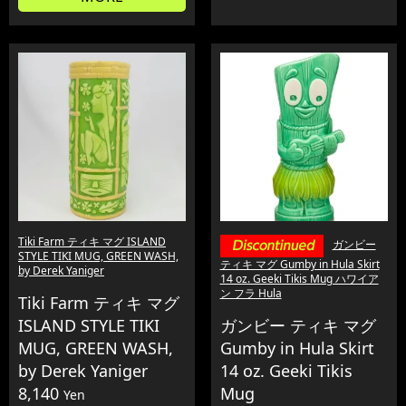
Tiki Farm ティキ マグ ISLAND
ガンビー
STYLE TIKI MUG, GREEN WASH,
ティキ マグ Gumby in Hula Skirt
by Derek Yaniger
14 oz. Geeki Tikis Mug ハワイア
ン フラ Hula
Tiki Farm ティキ マグ
ISLAND STYLE TIKI
ガンビー ティキ マグ
MUG, GREEN WASH,
Gumby in Hula Skirt
by Derek Yaniger
14 oz. Geeki Tikis
8,140
Mug
Yen