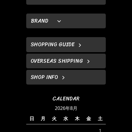
BRAND
SHOPPING GUIDE
OVERSEAS SHIPPING
SHOP INFO
CALENDAR
2026年8月
日
月
火
水
木
金
土
1