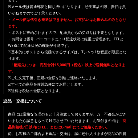
ます。
※メール便は普通郵便と同じ扱いになります。紛失事故の際、責任は負
いかねますのでご了承ください。
・
メール便は代引き発送はできません。お支払いはお振込みのみとなり
ます。
・ポストに投函されますので、配達員からの受取りは不要となります。
・お問合せ番号+バーコードにより配達状況は厳重に管理され、TELと
WEBにて配達状況の確認が可能です。
※基本的にポストから投函できるサイズは、Tシャツ1枚程度が限度とな
ります。
・
1配送先につき、商品合計15,000円（税込）以上で送料無料となりま
す。
※ご注文完了後、正規の金額を別途ご連絡いたします。
※すべての商品を佐川急便にてお届けします。
※送料は税込の金額となります。
返品・交換について
商品には厳格な管理のもと十分注意しておりますが、万一不都合がござ
いましたら誠意をもって対応させていただきます。お気付きの点は、
商
品到着後7日以内にTEL、またはE-mailにてご連絡ください。
尚、お客様のご都合よる返品・交換は、誠に恐れ入りますが商品の性質