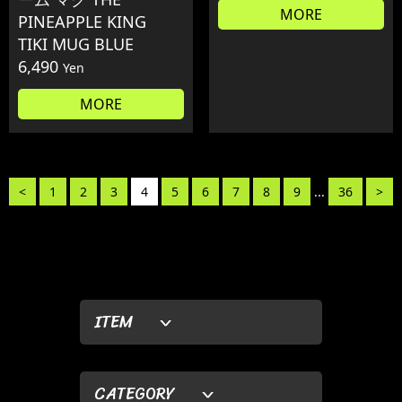
MORE
PINEAPPLE KING
TIKI MUG BLUE
6,490
Yen
MORE
<
1
2
3
4
5
6
7
8
9
...
36
>
ITEM
CATEGORY