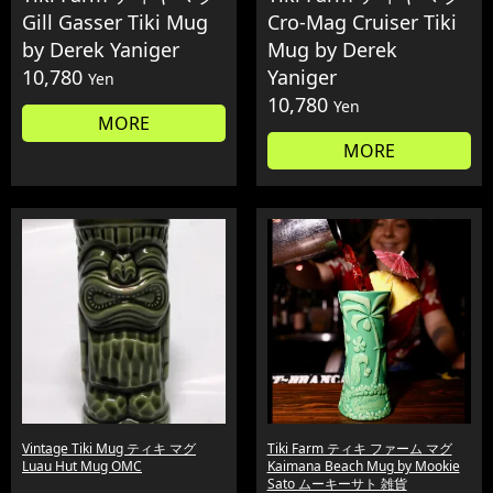
Gill Gasser Tiki Mug
Cro-Mag Cruiser Tiki
by Derek Yaniger
Mug by Derek
10,780
Yaniger
Yen
10,780
Yen
MORE
MORE
Vintage Tiki Mug ティキ マグ
Tiki Farm ティキ ファーム マグ
Luau Hut Mug OMC
Kaimana Beach Mug by Mookie
Sato ムーキーサト 雑貨