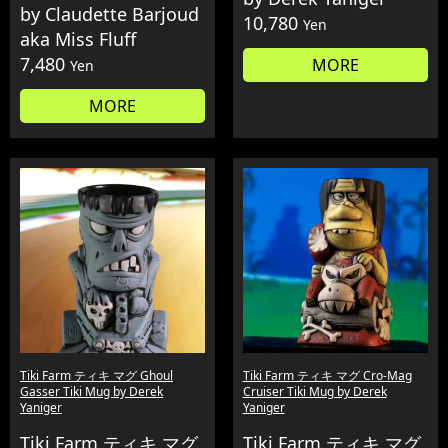
by Claudette Barjoud
10,780
Yen
aka Miss Fluff
7,480
MORE
Yen
MORE
Tiki Farm ティキ マグ Ghoul
Tiki Farm ティキ マグ Cro-Mag
Gasser Tiki Mug by Derek
Cruiser Tiki Mug by Derek
Yaniger
Yaniger
Tiki Farm ティキ マグ
Tiki Farm ティキ マグ