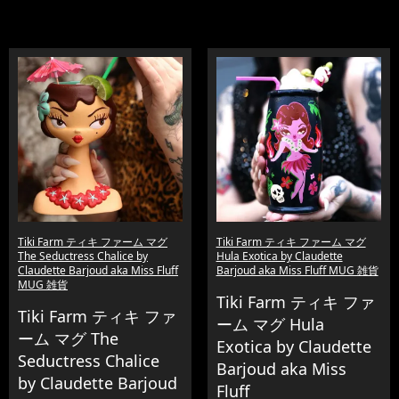
Tiki Farm ティキ ファーム マグ
Tiki Farm ティキ ファーム マグ
The Seductress Chalice by
Hula Exotica by Claudette
Claudette Barjoud aka Miss Fluff
Barjoud aka Miss Fluff MUG 雑貨
MUG 雑貨
Tiki Farm ティキ ファ
Tiki Farm ティキ ファ
ーム マグ Hula
ーム マグ The
Exotica by Claudette
Seductress Chalice
Barjoud aka Miss
by Claudette Barjoud
Fluff