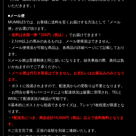
いただきます。）
■メール便
MUMBLESでは、お客様に送料を安くお届けする方法として『メール
便』がお選び頂けます。
・
送料は全国一律『250円（税込）』
でお届けできます！
・2.1cm以上の厚みのあるものは、メール便発送はできません。
・メール便発送が可能な商品は、各商品の詳細ページにて記載しており
ます。
※メール便は普通郵便と同じ扱いになります。紛失事故の際、責任は負
いかねますのでご了承ください。
・
メール便は代引き発送はできません。お支払いはお振込みのみとなり
ます。
・ポストに投函されますので、配達員からの受取りは不要となります。
・お問合せ番号+バーコードにより配達状況は厳重に管理され、TELと
WEBにて配達状況の確認が可能です。
※基本的にポストから投函できるサイズは、Tシャツ1枚程度が限度とな
ります。
・
1配送先につき、商品合計15,000円（税込）以上で送料無料となりま
す。
※ご注文完了後、正規の金額を別途ご連絡いたします。