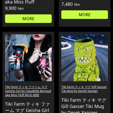
aka Miss Fluff
7,480
Yen
9,900
Yen
MORE
MORE
Tiki Farm ティキ ファーム マグ
Tiki Farm ティキ マグ Gill Gasser
Geisha Girl by Claudette Barjoud
Tiki Mug by Derek Yaniger
aka Miss Fluff MUG 雑貨
Tiki Farm ティキ マグ
Tiki Farm ティキ ファ
Gill Gasser Tiki Mug
ーム マグ Geisha Girl
by Derek Yaniger