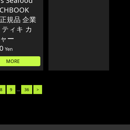
's Seafood
CHBOOK
T 正規品 企業
 ティキ カ
ャー
0
Yen
MORE
8
9
...
36
>