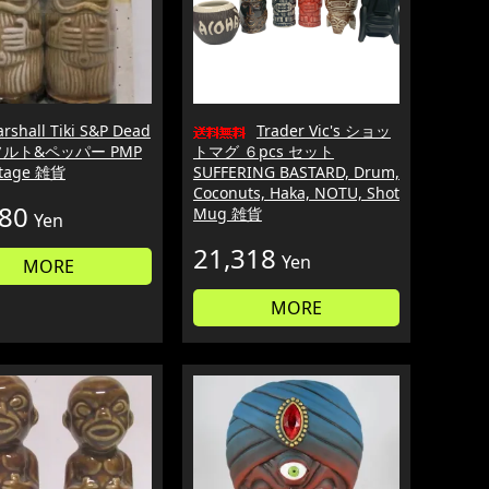
rshall Tiki S&P Dead
Trader Vic's ショッ
 ソルト&ペッパー PMP
トマグ ６pcs セット
ntage 雑貨
SUFFERING BASTARD, Drum,
Coconuts, Haka, NOTU, Shot
380
Mug 雑貨
Yen
21,318
Yen
MORE
MORE