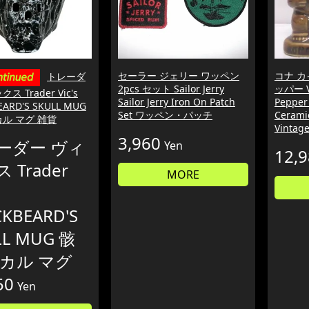
セーラー ジェリー ワッペン
コナ カ
トレーダ
2pcs セット Sailor Jerry
ッパー Vi
ス Trader Vic's
Sailor Jerry Iron On Patch
Pepper
EARD'S SKULL MUG
Set ワッペン・パッチ
Ceramic
カル マグ 雑貨
Vintag
3,960
ーダー ヴィ
Yen
12,
 Trader
MORE
CKBEARD'S
LL MUG 骸
スカル マグ
50
Yen