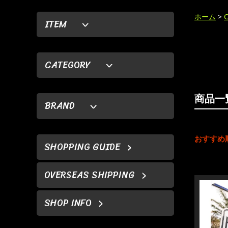
ホーム
>
ITEM
CATEGORY
商品一
BRAND
おすすめ
SHOPPING GUIDE
OVERSEAS SHIPPING
SHOP INFO