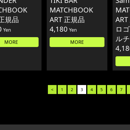
ANDER
TIKI BAR
Sam
CHBOOK
MATCHBOOK
MAT
 正規品
ART 正規品
AR
0
4,180
ロゴ
Yen
Yen
ルチ
MORE
MORE
4,18
<
1
2
3
4
5
6
7