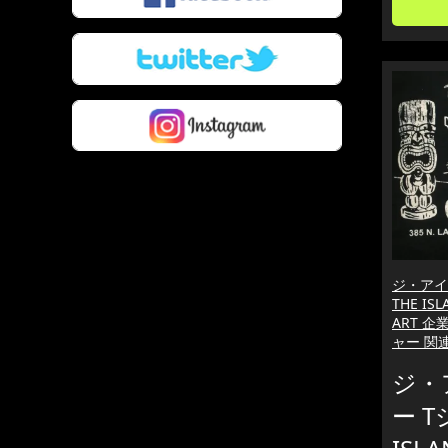
ジ・アイ
THE IS
ART 企
ャー 関
ジ・
ー T