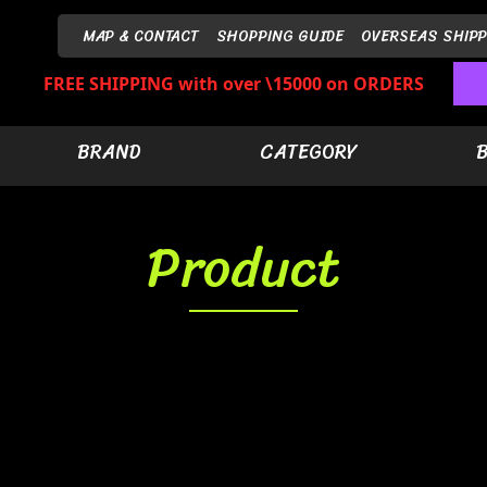
MAP & CONTACT
SHOPPING GUIDE
OVERSEAS SHIPP
FREE SHIPPING with over \15000 on ORDERS
BRAND
CATEGORY
Product