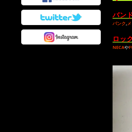
バンド
パンク
,
メ
ロック
NECA
や
F