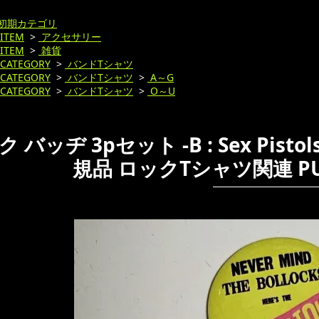
初期カテゴリ
ITEM
>
アクセサリー
ITEM
>
雑貨
CATEGORY
>
バンドTシャツ
CATEGORY
>
バンドTシャツ
>
A～G
CATEGORY
>
バンドTシャツ
>
O～U
 バッヂ 3pセット -B : Sex Pistols 
規品 ロックTシャツ関連 P