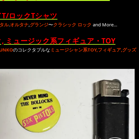
T/ロックTシャツ
タル
.
オルタナ
,
グランジ
〜
クラシック ロック
and More...
, ミュージック系フィギュア・TOY
UNKO
のコレクタブルな
ミュージシャン系TOY,フィギュア,グッズ