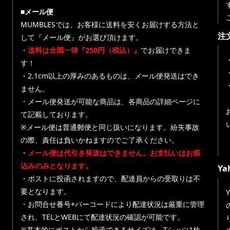
■メール便
MUMBLESでは、お客様に送料を安くお届けする方法と
注
して『メール便』がお選び頂けます。
・
送料は全国一律『250円（税込）』
でお届けできま
す！
・
・2.1cm以上の厚みのあるものは、メール便発送はでき
ません。
・メール便発送が可能な商品は、各商品の詳細ページに
て記載しております。
※メール便は普通郵便と同じ扱いになります。紛失事故
の際、責任は負いかねますのでご了承ください。
・
メール便は代引き発送はできません。お支払いはお振
込みのみとなります。
Y
・ポストに投函されますので、配達員からの受取りは不
要となります。
・お問合せ番号+バーコードにより配達状況は厳重に管理
され、TELとWEBにて配達状況の確認が可能です。
※基本的にポストから投函できるサイズは、Tシャツ1枚