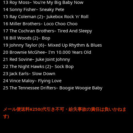
13 Roy Moss– You're My Big Baby Now
14 Sonny Fisher– Sneaky Pete
15 Ray Coleman (2)– Jukebox Rock 'n' Roll
16 Miller Brothers– Loco Choo Choo
17 The Cochran Brothers– Tired And Sleepy
18 Bill Woods (2)– Bop
19 Johnny Taylor (6)– Mixed Up Rhythm & Blues
20 Brownie McGhee– I'm 10.000 Years Old
21 Red Sovine– Juke Joint Johnny
22 The Night Hawks (2)– Sock Bop
23 Jack Earls– Slow Down
24 Vince Maloy– Flying Love
25 The Tennessee Drifters– Boogie Woogie Baby
メール便送料¥250(代引き不可・紛失事故の責任は負いかねま
す)