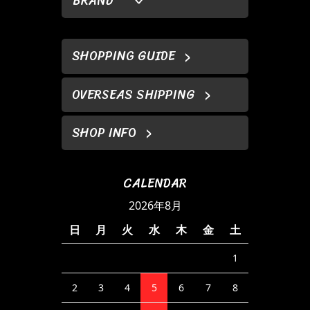
BRAND
SHOPPING GUIDE
OVERSEAS SHIPPING
SHOP INFO
CALENDAR
2026年8月
日
月
火
水
木
金
土
1
2
3
4
5
6
7
8