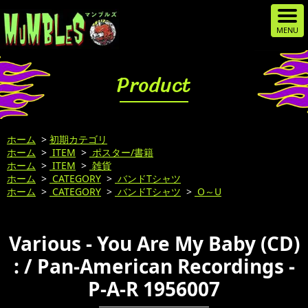
Product
ホーム
>
初期カテゴリ
ホーム
>
ITEM
>
ポスター/書籍
ホーム
>
ITEM
>
雑貨
ホーム
>
CATEGORY
>
バンドTシャツ
ホーム
>
CATEGORY
>
バンドTシャツ
>
O～U
Various - You Are My Baby (CD)
: / Pan-American Recordings -
P-A-R 1956007