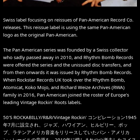
Swiss label focusing on reissues of Pan-American Record Co.
releases. This reissue label is using the same Pan-American
logo as the original Pan-American.
The Pan American series was founded by a Swiss collector
who sadly passed away in 2010, and Rhythm Bomb Records
were offered the series and the unissued disc transfers, and
from then onwards it was issued by Rhythm Bomb Records.
When Rockstar Records UK took over the Rhythm Bomb,
Atomicat, Koko Mojo, and Richard Weize Archives (RWA)
family in 2016, Pan American joined the roster of Europe's
leading Vintage Rockin' Roots labels.
50'S ROCKABILLY/R&R/Vintage Rockin' コンピレーション1945
年7月に設立され、ジャズ、ハワイアン、ヒルビリー、ポッ
プ、ラテンアメリカ音楽をリリースしていたパン・アメリカ
ン・レーベルの音源を、2010年に惜しまれつつ逝去したスイス