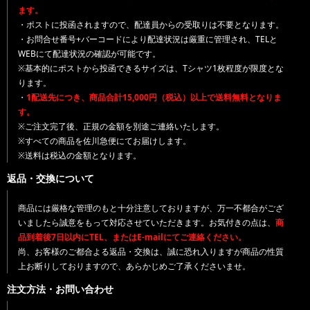
ます。
・ポストに投函されますので、配達員からの受取りは不要となります。
・お問合せ番号+バーコードにより配達状況は厳重に管理され、TELと
WEBにて配達状況の確認が可能です。
※基本的にポストから投函できるサイズは、Tシャツ1枚程度が限度とな
ります。
・
1配送先につき、商品合計15,000円（税込）以上で送料無料となりま
す。
※ご注文完了後、正規の金額を別途ご連絡いたします。
※すべての商品を佐川急便にてお届けします。
※送料は税込の金額となります。
返品・交換について
商品には厳格な管理のもと十分注意しておりますが、万一不都合がござ
いましたら誠意をもって対応させていただきます。お気付きの点は、
商
品到着後7日以内にTEL、またはE-mailにてご連絡ください。
尚、お客様のご都合よる返品・交換は、誠に恐れ入りますが商品の性質
上お断りしておりますので、あらかじめご了承くださいませ。
注文方法・お問い合わせ