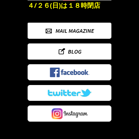
４/２６(日)は１８時閉店