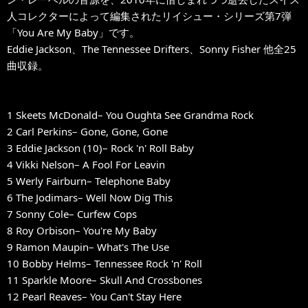
人コレクターによって編集されたリイシュー・シリーズ第7弾
「You Are My Baby」です。
Eddie Jackson、The Tennessee Drifters、Sonny Fisher 他全25
曲収録。
1 Skeets McDonald– You Oughta See Grandma Rock
2 Carl Perkins– Gone, Gone, Gone
3 Eddie Jackson (10)– Rock 'n' Roll Baby
4 Vikki Nelson– A Fool For Leavin
5 Werly Fairburn– Telephone Baby
6 The Jodimars– Well Now Dig This
7 Sonny Cole– Curfew Cops
8 Roy Orbison– You're My Baby
9 Ramon Maupin– What's The Use
10 Bobby Helms– Tennessee Rock 'n' Roll
11 Sparkle Moore– Skull And Crossbones
12 Pearl Reaves– You Can't Stay Here