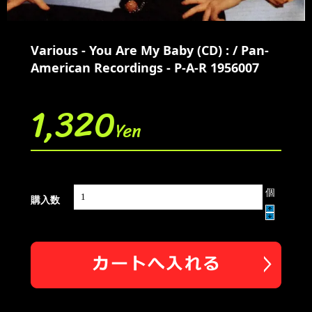
Various - You Are My Baby (CD) : / Pan-
American Recordings - P-A-R 1956007
1,320
Yen
個
購入数