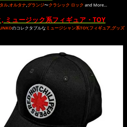
タル
.
オルタナ
,
グランジ
〜
クラシック ロック
and More...
, ミュージック系フィギュア・TOY
UNKO
のコレクタブルな
ミュージシャン系TOY,フィギュア,グッズ