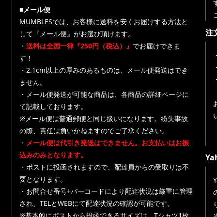
■メール便
MUMBLESでは、お客様に送料を安くお届けする方法と
注
して『メール便』がお選び頂けます。
・
送料は全国一律『250円（税込）』
でお届けできま
す！
・
・2.1cm以上の厚みのあるものは、メール便発送はでき
ません。
・メール便発送が可能な商品は、各商品の詳細ページに
て記載しております。
※メール便は普通郵便と同じ扱いになります。紛失事故
の際、責任は負いかねますのでご了承ください。
・
メール便は代引き発送はできません。お支払いはお振
込みのみとなります。
Y
・ポストに投函されますので、配達員からの受取りは不
要となります。
・お問合せ番号+バーコードにより配達状況は厳重に管理
され、TELとWEBにて配達状況の確認が可能です。
※基本的にポストから投函できるサイズは、Tシャツ1枚