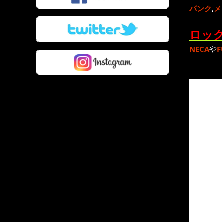
パンク
,
メ
ロック
NECA
や
F