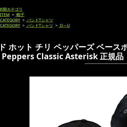
初期カテゴリ
ITEM
>
帽子
CATEGORY
>
バンドTシャツ
CATEGORY
>
バンドTシャツ
>
O～U
 ホット チリ ペッパーズ ベースボール 
Peppers Classic Asterisk