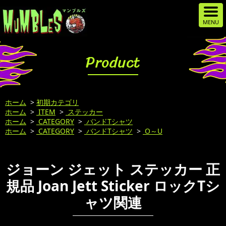
Product
ホーム
>
初期カテゴリ
ホーム
>
ITEM
>
ステッカー
ホーム
>
CATEGORY
>
バンドTシャツ
ホーム
>
CATEGORY
>
バンドTシャツ
>
O～U
ジョーン ジェット ステッカー 正
規品 Joan Jett Sticker ロックTシ
ャツ関連