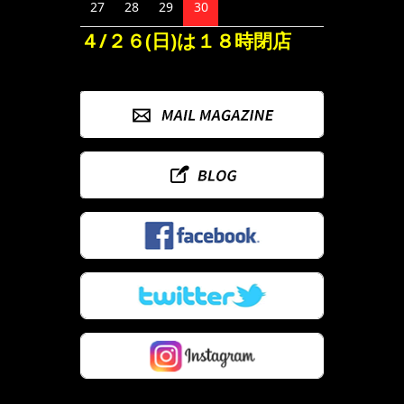
27
28
29
30
４/２６(日)は１８時閉店