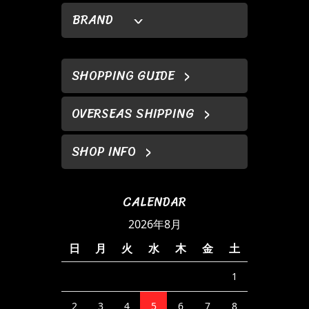
BRAND
SHOPPING GUIDE
OVERSEAS SHIPPING
SHOP INFO
CALENDAR
2026年8月
日
月
火
水
木
金
土
1
2
3
4
5
6
7
8