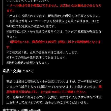
いかねますのでご了承ください。
・
メール便は代引き発送はできません。お支払いはお振込みのみとなり
ます。
・ポストに投函されますので、配達員からの受取りは不要となります。
・お問合せ番号+バーコードにより配達状況は厳重に管理され、TELと
WEBにて配達状況の確認が可能です。
※基本的にポストから投函できるサイズは、Tシャツ1枚程度が限度とな
ります。
・
1配送先につき、商品合計15,000円（税込）以上で送料無料となりま
す。
※ご注文完了後、正規の金額を別途ご連絡いたします。
※すべての商品を佐川急便にてお届けします。
※送料は税込の金額となります。
返品・交換について
商品には厳格な管理のもと十分注意しておりますが、万一不都合がござ
いましたら誠意をもって対応させていただきます。お気付きの点は、
商
品到着後7日以内にTEL、またはE-mailにてご連絡ください。
尚、お客様のご都合よる返品・交換は、誠に恐れ入りますが商品の性質
上お断りしておりますので、あらかじめご了承くださいませ。
注文方法・お問い合わせ