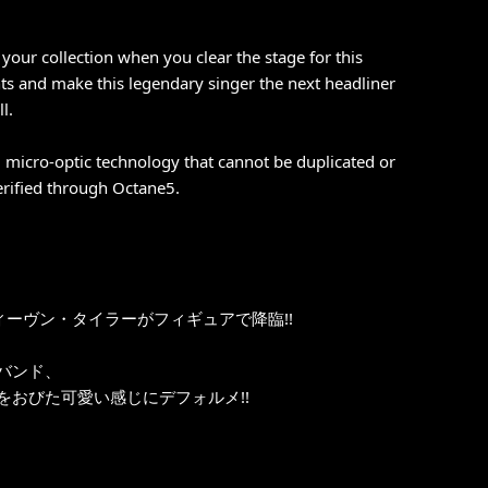
your collection when you clear the stage for this
hts and make this legendary singer the next headliner
l.
g micro-optic technology that cannot be duplicated or
verified through Octane5.
 スティーヴン・タイラーがフィギュアで降臨!!
バンド、
おびた可愛い感じにデフォルメ!!