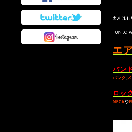
出来はもち
FUNKO 
エア
バンド
パンク
,
メ
ロック
NECA
や
F