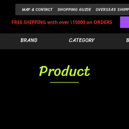
MAP & CONTACT
SHOPPING GUIDE
OVERSEAS SHIPP
FREE SHIPPING with over \15000 on ORDERS
BRAND
CATEGORY
Product