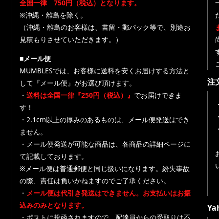
全国一律 750円（税込）となります。
※沖縄・離島を除く。
（沖縄・離島のお客様は、書留・郵パック等で、別途お
見積もりさせていただきます。）
■メール便
MUMBLESでは、お客様に送料を安くお届けする方法と
注
して『メール便』がお選び頂けます。
・
送料は全国一律『250円（税込）』
でお届けできま
す！
・
・2.1cm以上の厚みのあるものは、メール便発送はでき
ません。
・メール便発送が可能な商品は、各商品の詳細ページに
て記載しております。
※メール便は普通郵便と同じ扱いになります。紛失事故
の際、責任は負いかねますのでご了承ください。
・
メール便は代引き発送はできません。お支払いはお振
込みのみとなります。
Y
・ポストに投函されますので、配達員からの受取りは不