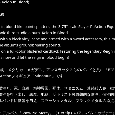
(Reign In Blood)
R!
in blood-like paint splatters, the 3.75” scale Slayer ReAction Fig
onic third studio album, Reign in Blood.
 with a black vinyl cape and armed with a sword accessory, this 
the album’s groundbreaking sound.
on a full-color blistered cardback featuring the legendary Reign 
s now and let the reign in blood begin!
年結成、メタリカ、メガデス、アンスラックスらのバンドと共に「BI
Actionフィギュア「Minotaur 」です!
撃性と、死、自殺、精神異常、死体、サタニズム、連続殺人犯、戦
撃性を打ち出し、悪魔、地獄、反キリスト教思想的な歌詞、個性的
ルバンドに影響を与え、スラッシュメタル、ブラックメタルの原点と
アルバム『Show No Mercy』（1983年）のアルバム・カヴァーに