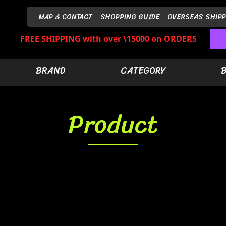
MAP & CONTACT
SHOPPING GUIDE
OVERSEAS SHIPP
FREE SHIPPING with over \15000 on ORDERS
BRAND
CATEGORY
Product