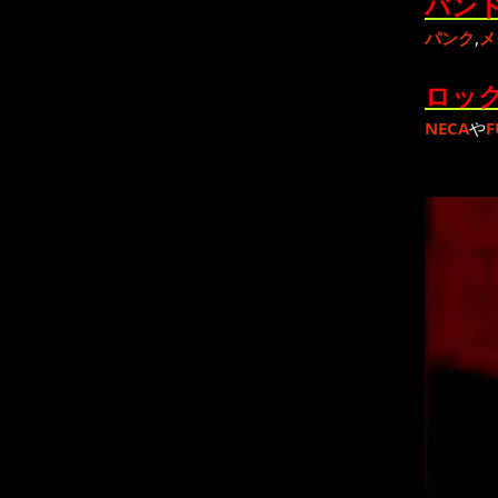
バンド
パンク
,
メ
ロック
NECA
や
F