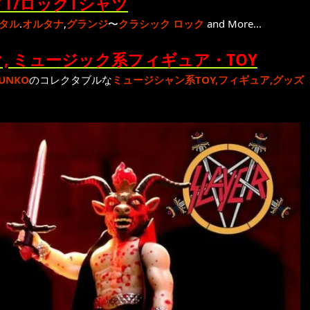
T/ロックTシャツ
タル
.
オルタナ
,
グランジ
〜
クラシック ロック
and More...
, ミュージック系フィギュア・TOY
UNKO
のコレクタブルな
ミュージシャン系TOY,フィギュア,グッズ