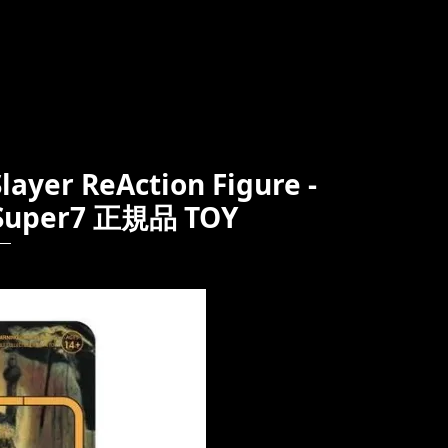
r ReAction Figure -
) Super7 正規品 TOY