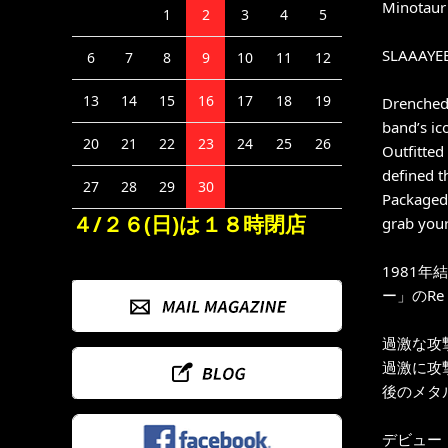
Minotaur 
1
2
3
4
5
SLAAAYEE
6
7
8
9
10
11
12
13
14
15
16
17
18
19
Drenched 
band’s ic
20
21
22
23
24
25
26
Outfitted
defined 
27
28
29
30
Packaged 
４/２６(日)は１８時閉店
grab your
1981
ー」のRe 
過激な攻
過激に攻
後のメタ
デビュー・