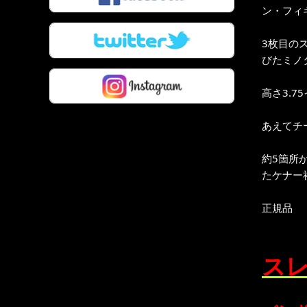
ン・フィ
3枚目の
びたミノ
高さ3.7
あえてチ
約5箇所
たケナー
正規品
スレ