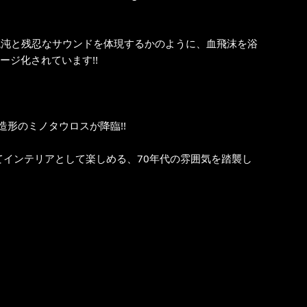
d』の混沌と残忍なサウンドを体現するかのように、血飛沫を浴
ージ化されています!!
形のミノタウロスが降臨!!
てインテリアとして楽しめる、70年代の雰囲気を踏襲し