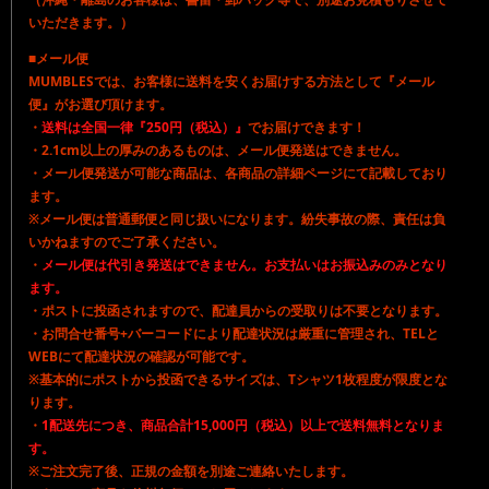
いただきます。）
■メール便
MUMBLESでは、お客様に送料を安くお届けする方法として『メール
便』がお選び頂けます。
・
送料は全国一律『250円（税込）』
でお届けできます！
・2.1cm以上の厚みのあるものは、メール便発送はできません。
・メール便発送が可能な商品は、各商品の詳細ページにて記載しており
ます。
※メール便は普通郵便と同じ扱いになります。紛失事故の際、責任は負
いかねますのでご了承ください。
・
メール便は代引き発送はできません。お支払いはお振込みのみとなり
ます。
・ポストに投函されますので、配達員からの受取りは不要となります。
・お問合せ番号+バーコードにより配達状況は厳重に管理され、TELと
WEBにて配達状況の確認が可能です。
※基本的にポストから投函できるサイズは、Tシャツ1枚程度が限度とな
ります。
・
1配送先につき、商品合計15,000円（税込）以上で送料無料となりま
す。
※ご注文完了後、正規の金額を別途ご連絡いたします。