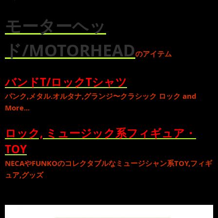
モーターヘッ
ド/MOTORHEAD
のアイテム
バンドT/ロックTシャツ
パンク
,
メタル
.
オルタナ
,
グランジ
〜
クラシック ロック
and
More...
ロック, ミュージック系フィギュア・
TOY
NECA
や
FUNKO
のコレクタブルな
ミュージシャン系TOY,フィギ
ュア,グッズ