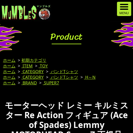
Product
ホーム
>
初期カテゴリ
ホーム
>
ITEM
>
TOY
ホーム
>
CATEGORY
>
バンドTシャツ
ホーム
>
CATEGORY
>
バンドTシャツ
>
H～N
ホーム
>
BRAND
>
SUPER7
モーターヘッド レミー キルミス
ター Re Action フィギュア (Ace
of Spades) Lemmy