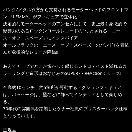
パンク/メタル双方から支持されるモーターヘッドのフロントマ
ン 「LEMMY」がフィギュアで立体化！
決定的なモーターヘッドのアンセムにして、史上最も象徴的で
影響力のあるロックンロールレコードの1つとされる「エー
ス・オブ・スペーズ」にインスパイア
オールブラックの「エース・オブ・スペーズ」のバンドTを着込
んだ象徴的なレミーが降臨!!
あえてチープでどこか懐かしく感じるレトロテイスト溢れるカ
ラーリングと造形はおなじみのSUPER7 - ReActionシリーズ!!
全高約10センチ、約5箇所が可動するアクションフィギュア
は、パッケージは、壁などに飾ってインテリアとして楽しめ
る、
70年代の雰囲気を踏襲したケナー社風のブリスターパック仕様
となっています。
正規品