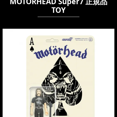
MOTORHEAD Super7 正規品
TOY