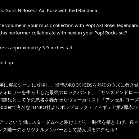
s: Guns N Roses - Axl Rose with Red Bandana
he volume in your music collection with Pop! Axl Rose, legendary
this performer collaborate with next in your Pop! Rocks set?
re is approximately 3.9-inches tall.
and up.
後半に突如シーンに登場し、当時のROCK KIDSを熱狂のウズに巻き
フォロワーを生み出した最強のロックバンド、「ガンズアンドロー
問題児としてその悪名を轟かせたヴォーカリスト「アクセル ローズ
Wobblerで有名なFUNKO社よりポップロック・フィギュア第2弾赤バン
にアッという間にスターダムへと駆け上がり一時代を築き上げ、数
ンズ唯一のオリジナルメンバーとして踏ん張るアクセル!!