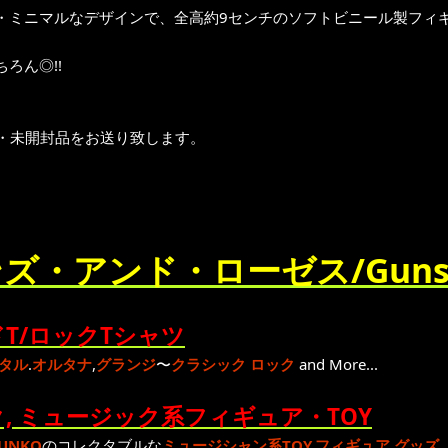
・ミニマルなデザインで、全高約9センチのソフトビニール製フィ
ろん◎!!
り・未開封品をお送り致します。
ズ・アンド・ローゼス/Guns N'
T/ロックTシャツ
タル
.
オルタナ
,
グランジ
〜
クラシック ロック
and More...
, ミュージック系フィギュア・TOY
UNKO
のコレクタブルな
ミュージシャン系TOY,フィギュア,グッズ