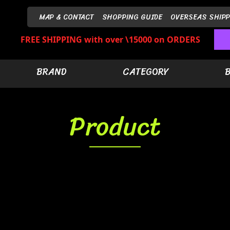
MAP & CONTACT
SHOPPING GUIDE
OVERSEAS SHIPP
FREE SHIPPING with over \15000 on ORDERS
BRAND
CATEGORY
Product