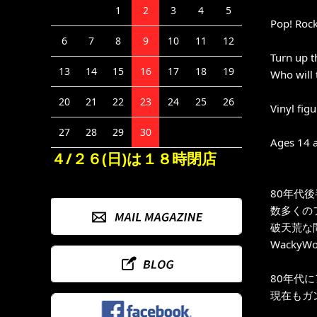
1
2
3
4
5
Pop! Rock
6
7
8
9
10
11
12
Turn up t
13
14
15
16
17
18
19
Who will 
20
21
22
23
24
25
26
Vinyl figu
27
28
29
30
Ages 14 
４/２６(日)は１８時閉店
80年代
数多くの
破天荒な
Wacky
80年代
現在もガ