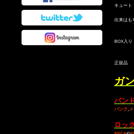
キュート
出来はもち
BOX入
正規品
ガン
バンド
パンク
,
メ
ロック
NECA
や
F