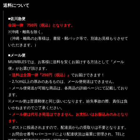
送料について
■佐川急便
全国一律 750円（税込）となります。
※沖縄・離島を除く。
（沖縄・離島のお客様は、書留・郵パック等で、別途お見積もりさせて
いただきます。）
■メール便
MUMBLESでは、お客様に送料を安くお届けする方法として『メール
便』がお選び頂けます。
・
送料は全国一律『250円（税込）』
でお届けできます！
・2.1cm以上の厚みのあるものは、メール便発送はできません。
・メール便発送が可能な商品は、各商品の詳細ページにて記載しており
ます。
※メール便は普通郵便と同じ扱いになります。紛失事故の際、責任は負
いかねますのでご了承ください。
・
メール便は代引き発送はできません。お支払いはお振込みのみとなり
ます。
・ポストに投函されますので、配達員からの受取りは不要となります。
・お問合せ番号+バーコードにより配達状況は厳重に管理され、TELと