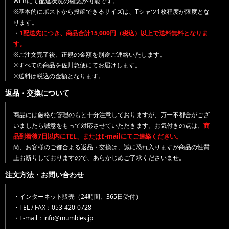
WEBにて配達状況の確認が可能です。
※基本的にポストから投函できるサイズは、Tシャツ1枚程度が限度とな
ります。
・
1配送先につき、商品合計15,000円（税込）以上で送料無料となりま
す。
※ご注文完了後、正規の金額を別途ご連絡いたします。
※すべての商品を佐川急便にてお届けします。
※送料は税込の金額となります。
返品・交換について
商品には厳格な管理のもと十分注意しておりますが、万一不都合がござ
いましたら誠意をもって対応させていただきます。お気付きの点は、
商
品到着後7日以内にTEL、またはE-mailにてご連絡ください。
尚、お客様のご都合よる返品・交換は、誠に恐れ入りますが商品の性質
上お断りしておりますので、あらかじめご了承くださいませ。
注文方法・お問い合わせ
・インターネット販売（24時間、365日受付）
・TEL / FAX：053-420-0728
・E-mail：info@mumbles.jp