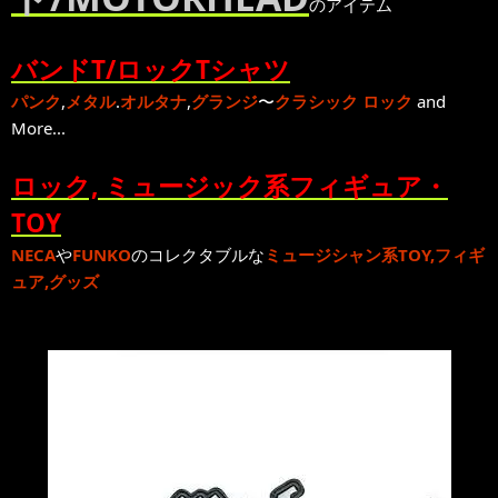
のアイテム
バンドT/ロックTシャツ
パンク
,
メタル
.
オルタナ
,
グランジ
〜
クラシック ロック
and
More...
ロック, ミュージック系フィギュア・
TOY
NECA
や
FUNKO
のコレクタブルな
ミュージシャン系TOY,フィギ
ュア,グッズ