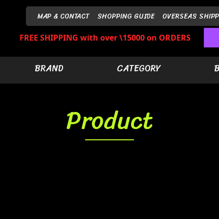
MAP & CONTACT
SHOPPING GUIDE
OVERSEAS SHIPP
FREE SHIPPING with over \15000 on ORDERS
BRAND
CATEGORY
Product