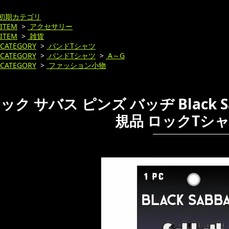
初期カテゴリ
ITEM
>
アクセサリー
ITEM
>
雑貨
CATEGORY
>
バンドTシャツ
CATEGORY
>
バンドTシャツ
>
A～G
CATEGORY
>
ファッション小物
ク サバス ピンズ バッヂ Black Sabb
規品 ロックTシ