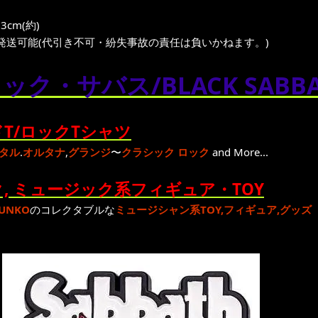
3cm(約)
発送可能(代引き不可・紛失事故の責任は負いかねます。)
ック・サバス/BLACK SABBA
T/ロックTシャツ
タル
.
オルタナ
,
グランジ
〜
クラシック ロック
and More...
, ミュージック系フィギュア・TOY
UNKO
のコレクタブルな
ミュージシャン系TOY,フィギュア,グッズ