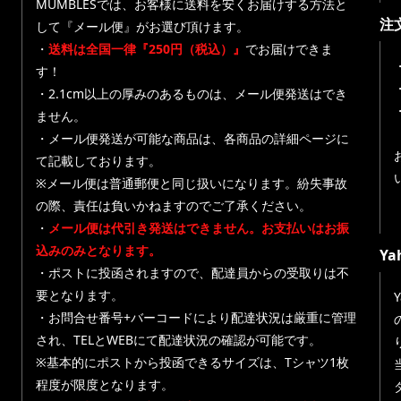
MUMBLESでは、お客様に送料を安くお届けする方法と
注
して『メール便』がお選び頂けます。
・
送料は全国一律『250円（税込）』
でお届けできま
す！
・
・2.1cm以上の厚みのあるものは、メール便発送はでき
ません。
・メール便発送が可能な商品は、各商品の詳細ページに
て記載しております。
※メール便は普通郵便と同じ扱いになります。紛失事故
の際、責任は負いかねますのでご了承ください。
・
メール便は代引き発送はできません。お支払いはお振
込みのみとなります。
Y
・ポストに投函されますので、配達員からの受取りは不
要となります。
・お問合せ番号+バーコードにより配達状況は厳重に管理
され、TELとWEBにて配達状況の確認が可能です。
※基本的にポストから投函できるサイズは、Tシャツ1枚
程度が限度となります。