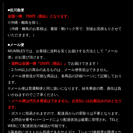
■佐川急便
全国一律 750円（税込）となります。
※沖縄・離島を除く。
（沖縄・離島のお客様は、書留・郵パック等で、別途お見積もりさせて
いただきます。）
■メール便
MUMBLESでは、お客様に送料を安くお届けする方法として『メール
便』がお選び頂けます。
・
送料は全国一律『250円（税込）』
でお届けできます！
・2.1cm以上の厚みのあるものは、メール便発送はできません。
・メール便発送が可能な商品は、各商品の詳細ページにて記載しており
ます。
※メール便は普通郵便と同じ扱いになります。紛失事故の際、責任は負
いかねますのでご了承ください。
・
メール便は代引き発送はできません。お支払いはお振込みのみとなり
ます。
・ポストに投函されますので、配達員からの受取りは不要となります。
・お問合せ番号+バーコードにより配達状況は厳重に管理され、TELと
WEBにて配達状況の確認が可能です。
※基本的にポストから投函できるサイズは、Tシャツ1枚程度が限度とな