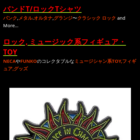
バンドT/ロックTシャツ
パンク
,
メタル
.
オルタナ
,
グランジ
〜
クラシック ロック
and
More...
ロック, ミュージック系フィギュア・
TOY
NECA
や
FUNKO
のコレクタブルな
ミュージシャン系TOY,フィギ
ュア,グッズ