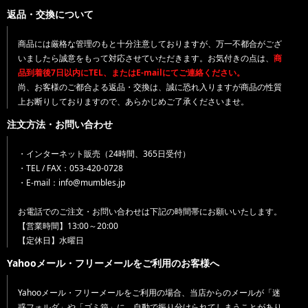
返品・交換について
商品には厳格な管理のもと十分注意しておりますが、万一不都合がござ
いましたら誠意をもって対応させていただきます。お気付きの点は、
商
品到着後7日以内にTEL、またはE-mailにてご連絡ください。
尚、お客様のご都合よる返品・交換は、誠に恐れ入りますが商品の性質
上お断りしておりますので、あらかじめご了承くださいませ。
注文方法・お問い合わせ
・インターネット販売（24時間、365日受付）
・TEL / FAX：053-420-0728
・E-mail：info@mumbles.jp
お電話でのご注文・お問い合わせは下記の時間帯にお願いいたします。
【営業時間】13:00～20:00
【定休日】水曜日
Yahooメール・フリーメールをご利用のお客様へ
Yahooメール・フリーメールをご利用の場合、当店からのメールが「迷
惑フォルダ」や「ゴミ箱」に、自動で振り分けられてしまうことがあり