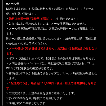
■メール便
MUMBLESでは、お客様に送料を安くお届けする方法として『メール
便』がお選び頂けます。
・
送料は全国一律『250円（税込）』
でお届けできます！
・2.1cm以上の厚みのあるものは、メール便発送はできません。
・メール便発送が可能な商品は、各商品の詳細ページにて記載しており
ます。
※メール便は普通郵便と同じ扱いになります。紛失事故の際、責任は負
いかねますのでご了承ください。
・
メール便は代引き発送はできません。お支払いはお振込みのみとなり
ます。
・ポストに投函されますので、配達員からの受取りは不要となります。
・お問合せ番号+バーコードにより配達状況は厳重に管理され、TELと
WEBにて配達状況の確認が可能です。
※基本的にポストから投函できるサイズは、Tシャツ1枚程度が限度とな
ります。
・
1配送先につき、商品合計15,000円（税込）以上で送料無料となりま
す。
※ご注文完了後、正規の金額を別途ご連絡いたします。
※すべての商品を佐川急便にてお届けします。
※送料は税込の金額となります。