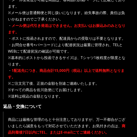
ます。
※メール便は普通郵便と同じ扱いになります。紛失事故の際、責任は負
いかねますのでご了承ください。
・
メール便は代引き発送はできません。お支払いはお振込みのみとなり
ます。
・ポストに投函されますので、配達員からの受取りは不要となります。
・お問合せ番号+バーコードにより配達状況は厳重に管理され、TELと
WEBにて配達状況の確認が可能です。
※基本的にポストから投函できるサイズは、Tシャツ1枚程度が限度とな
ります。
・
1配送先につき、商品合計15,000円（税込）以上で送料無料となりま
す。
※ご注文完了後、正規の金額を別途ご連絡いたします。
※すべての商品を佐川急便にてお届けします。
※送料は税込の金額となります。
返品・交換について
商品には厳格な管理のもと十分注意しておりますが、万一不都合がござ
いましたら誠意をもって対応させていただきます。お気付きの点は、
商
品到着後7日以内にTEL、またはE-mailにてご連絡ください。