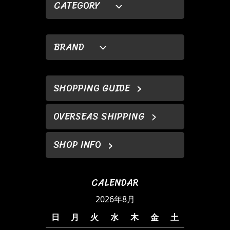
CATEGORY
BRAND
SHOPPING GUIDE
OVERSEAS SHIPPING
SHOP INFO
CALENDAR
2026年8月
日
月
火
水
木
金
土