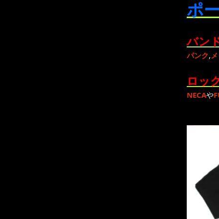
ポー
バンド
パンク
,
メ
ロック
NECA
や
F