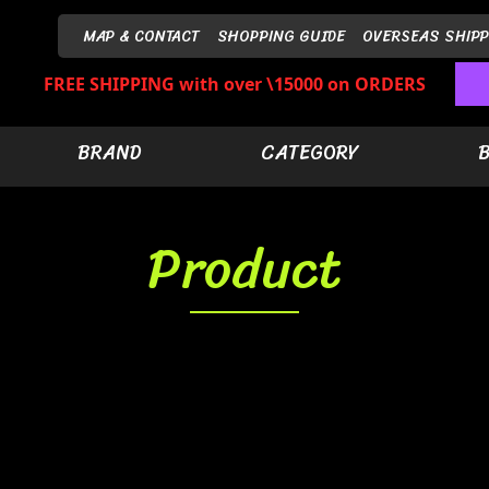
MAP & CONTACT
SHOPPING GUIDE
OVERSEAS SHIPP
FREE SHIPPING with over \15000 on ORDERS
BRAND
CATEGORY
Product