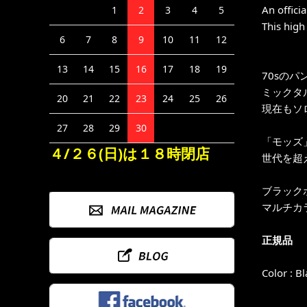
An offici
1
2
3
4
5
This high 
6
7
8
9
10
11
12
13
14
15
16
17
18
19
70sのパ
ミックタ
20
21
22
23
24
25
26
現在もソロ
27
28
29
30
「モッズ
４/２６(日)は１８時閉店
世代を超
ブラック
マルチカラ
正規品
Color : B