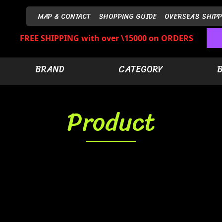
MAP & CONTACT
SHOPPING GUIDE
OVERSEAS SHIPP
FREE SHIPPING with over \15000 on ORDERS
BRAND
CATEGORY
Product