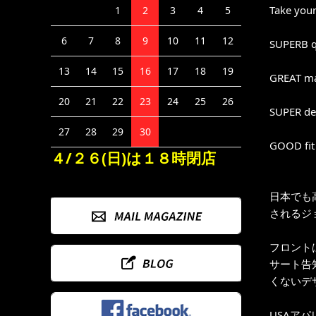
Take your
1
2
3
4
5
6
7
8
9
10
11
12
SUPERB q
13
14
15
16
17
18
19
GREAT ma
20
21
22
23
24
25
26
SUPER det
27
28
29
30
GOOD fit
４/２６(日)は１８時閉店
日本でも
されるジョ
フロントは
サート告知
くないデ
USAアパ