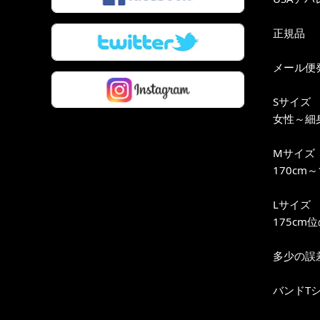
正規品
メール便
Sサイズ
女性～細身
Mサイズ
170cm
Lサイズ
175cm
多少の誤
バンドT