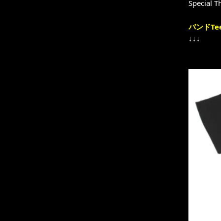
Special T
バンドTe
↓↓↓