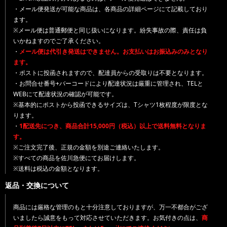
・メール便発送が可能な商品は、各商品の詳細ページにて記載しており
ます。
※メール便は普通郵便と同じ扱いになります。紛失事故の際、責任は負
いかねますのでご了承ください。
・
メール便は代引き発送はできません。お支払いはお振込みのみとなり
ます。
・ポストに投函されますので、配達員からの受取りは不要となります。
・お問合せ番号+バーコードにより配達状況は厳重に管理され、TELと
WEBにて配達状況の確認が可能です。
※基本的にポストから投函できるサイズは、Tシャツ1枚程度が限度とな
ります。
・
1配送先につき、商品合計15,000円（税込）以上で送料無料となりま
す。
※ご注文完了後、正規の金額を別途ご連絡いたします。
※すべての商品を佐川急便にてお届けします。
※送料は税込の金額となります。
返品・交換について
商品には厳格な管理のもと十分注意しておりますが、万一不都合がござ
いましたら誠意をもって対応させていただきます。お気付きの点は、
商