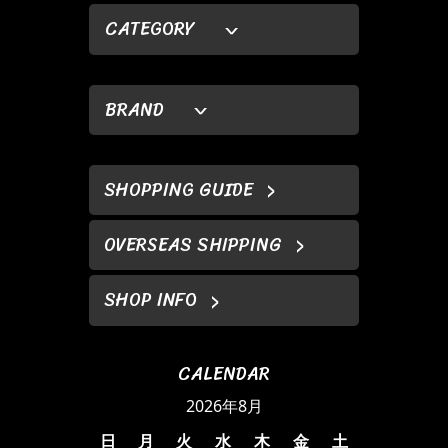
CATEGORY
BRAND
SHOPPING GUIDE
OVERSEAS SHIPPING
SHOP INFO
CALENDAR
2026年8月
日
月
火
水
木
金
土