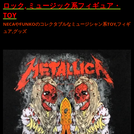
ロック, ミュージック系フィギュア・
TOY
NECA
や
FUNKO
のコレクタブルな
ミュージシャン系TOY,フィギ
ュア,グッズ