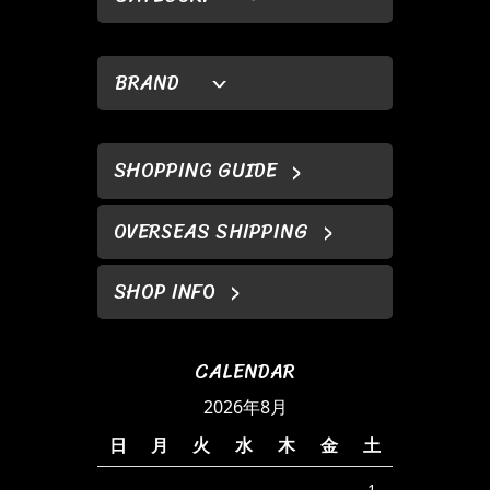
BRAND
SHOPPING GUIDE
OVERSEAS SHIPPING
SHOP INFO
CALENDAR
2026年8月
日
月
火
水
木
金
土
1