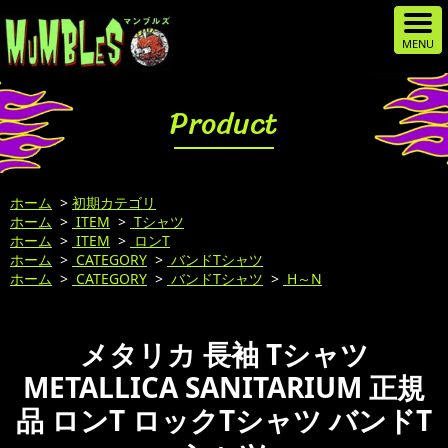
Product
ホーム
>
初期カテゴリ
ホーム
>
ITEM
>
Tシャツ
ホーム
>
ITEM
>
ロンT
ホーム
>
CATEGORY
>
バンドTシャツ
ホーム
>
CATEGORY
>
バンドTシャツ
>
H～N
メタリカ 長袖 Tシャツ
METALLICA SANITARIUM 正規
品 ロンT ロックTシャツ バンドT