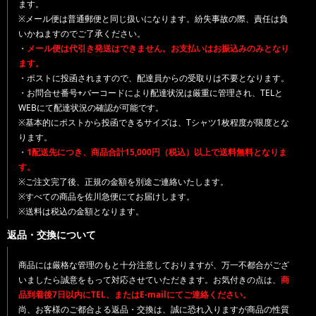
ます。
※メール便は普通郵便と同じ扱いになります。紛失事故の際、責任は負
いかねますのでご了承ください。
・
メール便は代引き発送はできません。お支払いはお振込みのみとなり
ます。
・ポストに投函されますので、配達員からの受取りは不要となります。
・お問合せ番号+バーコードにより配達状況は厳重に管理され、TELと
WEBにて配達状況の確認が可能です。
※基本的にポストから投函できるサイズは、Tシャツ1枚程度が限度とな
ります。
・
1配送先につき、商品合計15,000円（税込）以上で送料無料となりま
す。
※ご注文完了後、正規の金額を別途ご連絡いたします。
※すべての商品を佐川急便にてお届けします。
※送料は税込の金額となります。
返品・交換について
商品には厳格な管理のもと十分注意しておりますが、万一不都合がござ
いましたら誠意をもって対応させていただきます。お気付きの点は、
商
品到着後7日以内にTEL、またはE-mailにてご連絡ください。
尚、お客様のご都合よる返品・交換は、誠に恐れ入りますが商品の性質