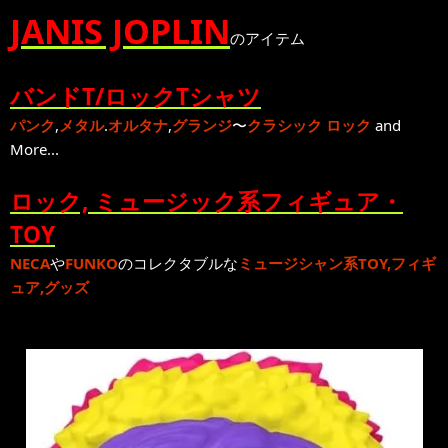
JANIS JOPLIN
のアイテム
バンドT/ロックTシャツ
パンク
,
メタル
.
オルタナ
,
グランジ
〜
クラシック ロック
and
More...
ロック, ミュージック系フィギュア・
TOY
NECA
や
FUNKO
のコレクタブルな
ミュージシャン系TOY,フィギ
ュア,グッズ