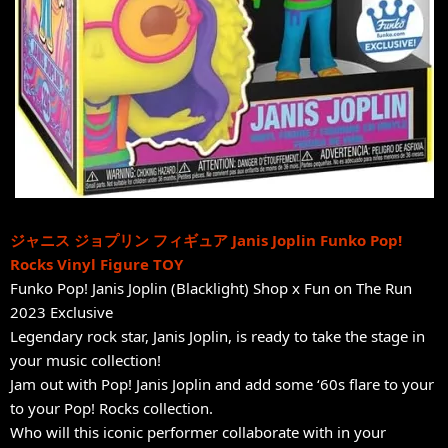
ジャニス ジョプリン フィギュア Janis Joplin Funko Pop!
Rocks Vinyl Figure TOY
Funko Pop! Janis Joplin (Blacklight) Shop x Fun on The Run
2023 Exclusive
Legendary rock star, Janis Joplin, is ready to take the stage in
your music collection!
Jam out with Pop! Janis Joplin and add some ‘60s flare to your
to your Pop! Rocks collection.
Who will this iconic performer collaborate with in your