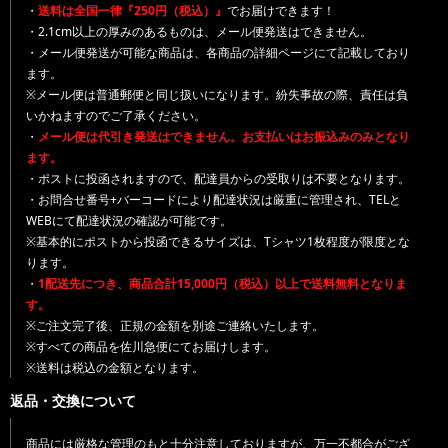
・
送料は全国一律『250円（税込）』
でお届けできます！
・2.1cm以上の厚みのあるものは、メール便発送はできません。
・メール便発送が可能な商品は、各商品の詳細ページにて記載しており
ます。
※メール便は普通郵便と同じ扱いになります。紛失事故の際、責任は負
いかねますのでご了承ください。
・
メール便は代引き発送はできません。お支払いはお振込みのみとなり
ます。
・ポストに投函されますので、配達員からの受取りは不要となります。
・お問合せ番号+バーコードにより配達状況は厳重に管理され、TELと
WEBにて配達状況の確認が可能です。
※基本的にポストから投函できるサイズは、Tシャツ1枚程度が限度とな
ります。
・
1配送先につき、商品合計15,000円（税込）以上で送料無料となりま
す。
※ご注文完了後、正規の金額を別途ご連絡いたします。
※すべての商品を佐川急便にてお届けします。
※送料は税込の金額となります。
返品・交換について
商品には厳格な管理のもと十分注意しておりますが、万一不都合がござ