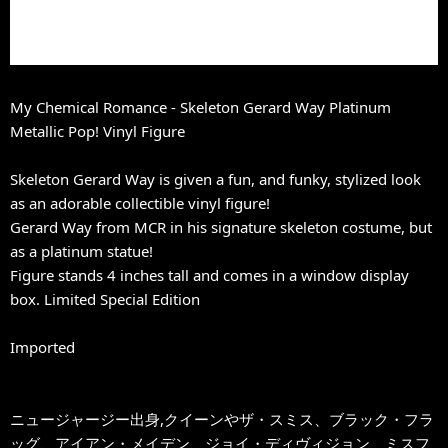
My Chemical Romance - Skeleton Gerard Way Platinum
Metallic Pop! Vinyl Figure
Skeleton Gerard Way is given a fun, and funky, stylized look
as an adorable collectible vinyl figure!
Gerard Way from MCR in his signature skeleton costume, but
as a platinum statue!
Figure stands 4 inches tall and comes in a window display
box. Limited Special Edition
Imported
ニュージャージー出身,クイーンやザ・スミス、ブラック・フラ
ッグ、アイアン・メイデン、ジョイ・ディヴィジョン、ミスフ