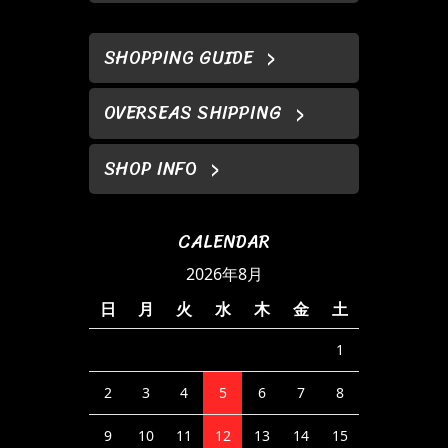
SHOPPING GUIDE
OVERSEAS SHIPPING
SHOP INFO
CALENDAR
2026年8月
日
月
火
水
木
金
土
1
2
3
4
5
6
7
8
9
10
11
12
13
14
15