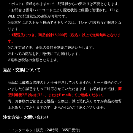
・ポストに投函されますので、配達員からの受取りは不要となります。
・お問合せ番号+バーコードにより配達状況は厳重に管理され、TELと
WEBにて配達状況の確認が可能です。
※基本的にポストから投函できるサイズは、Tシャツ1枚程度が限度とな
ります。
・
1配送先につき、商品合計15,000円（税込）以上で送料無料となりま
す。
※ご注文完了後、正規の金額を別途ご連絡いたします。
※すべての商品を佐川急便にてお届けします。
※送料は税込の金額となります。
返品・交換について
商品には厳格な管理のもと十分注意しておりますが、万一不都合がござ
いましたら誠意をもって対応させていただきます。お気付きの点は、
商
品到着後7日以内にTEL、またはE-mailにてご連絡ください。
尚、お客様のご都合よる返品・交換は、誠に恐れ入りますが商品の性質
上お断りしておりますので、あらかじめご了承くださいませ。
注文方法・お問い合わせ
・インターネット販売（24時間、365日受付）