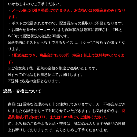
いかねますのでご了承ください。
・
メール便は代引き発送はできません。お支払いはお振込みのみとなり
ます。
・ポストに投函されますので、配達員からの受取りは不要となります。
・お問合せ番号+バーコードにより配達状況は厳重に管理され、TELと
WEBにて配達状況の確認が可能です。
※基本的にポストから投函できるサイズは、Tシャツ1枚程度が限度とな
ります。
・
1配送先につき、商品合計15,000円（税込）以上で送料無料となりま
す。
※ご注文完了後、正規の金額を別途ご連絡いたします。
※すべての商品を佐川急便にてお届けします。
※送料は税込の金額となります。
返品・交換について
商品には厳格な管理のもと十分注意しておりますが、万一不都合がござ
いましたら誠意をもって対応させていただきます。お気付きの点は、
商
品到着後7日以内にTEL、またはE-mailにてご連絡ください。
尚、お客様のご都合よる返品・交換は、誠に恐れ入りますが商品の性質
上お断りしておりますので、あらかじめご了承くださいませ。