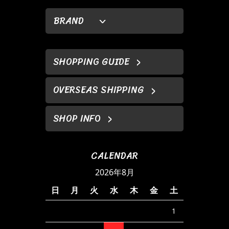
BRAND
SHOPPING GUIDE
OVERSEAS SHIPPING
SHOP INFO
CALENDAR
2026年8月
日
月
火
水
木
金
土
1