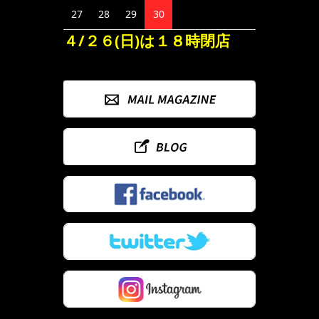
27
28
29
30
４/２６(日)は１８時閉店