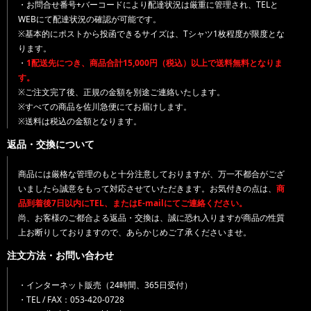
・お問合せ番号+バーコードにより配達状況は厳重に管理され、TELと
WEBにて配達状況の確認が可能です。
※基本的にポストから投函できるサイズは、Tシャツ1枚程度が限度とな
ります。
・
1配送先につき、商品合計15,000円（税込）以上で送料無料となりま
す。
※ご注文完了後、正規の金額を別途ご連絡いたします。
※すべての商品を佐川急便にてお届けします。
※送料は税込の金額となります。
返品・交換について
商品には厳格な管理のもと十分注意しておりますが、万一不都合がござ
いましたら誠意をもって対応させていただきます。お気付きの点は、
商
品到着後7日以内にTEL、またはE-mailにてご連絡ください。
尚、お客様のご都合よる返品・交換は、誠に恐れ入りますが商品の性質
上お断りしておりますので、あらかじめご了承くださいませ。
注文方法・お問い合わせ
・インターネット販売（24時間、365日受付）
・TEL / FAX：053-420-0728