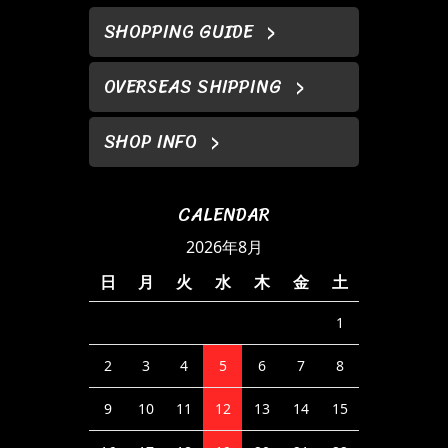
SHOPPING GUIDE
OVERSEAS SHIPPING
SHOP INFO
CALENDAR
2026年8月
日
月
火
水
木
金
土
1
2
3
4
5
6
7
8
9
10
11
12
13
14
15