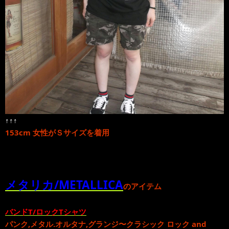
↑↑↑
153cm 女性がＳサイズを着用
メタリカ/METALLICA
のアイテム
バンドT/ロックTシャツ
パンク
,
メタル
.
オルタナ
,
グランジ
〜
クラシック ロック
and