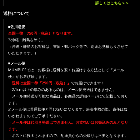
詳しくはこちら＞＞
送料について
■佐川急便
全国一律 750円（税込）となります。
※沖縄・離島を除く。
（沖縄・離島のお客様は、書留・郵パック等で、別途お見積もりさせて
いただきます。）
■メール便
MUMBLESでは、お客様に送料を安くお届けする方法として『メール
便』がお選び頂けます。
・
送料は全国一律『250円（税込）』
でお届けできます！
・2.1cm以上の厚みのあるものは、メール便発送はできません。
・メール便発送が可能な商品は、各商品の詳細ページにて記載しており
ます。
※メール便は普通郵便と同じ扱いになります。紛失事故の際、責任は負
いかねますのでご了承ください。
・
メール便は代引き発送はできません。お支払いはお振込みのみとなり
ます。
・ポストに投函されますので、配達員からの受取りは不要となります。