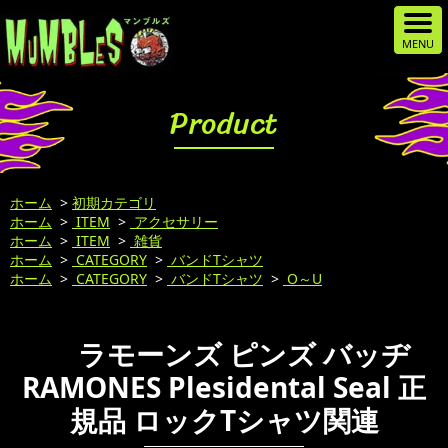
Product
ホーム
>
初期カテゴリ
ホーム
>
ITEM
>
アクセサリー
ホーム
>
ITEM
>
雑貨
ホーム
>
CATEGORY
>
バンドTシャツ
ホーム
>
CATEGORY
>
バンドTシャツ
>
O～U
ラモーンズ ピンズ バッヂ
RAMONES Plesidental Seal 正
規品 ロックTシャツ関連