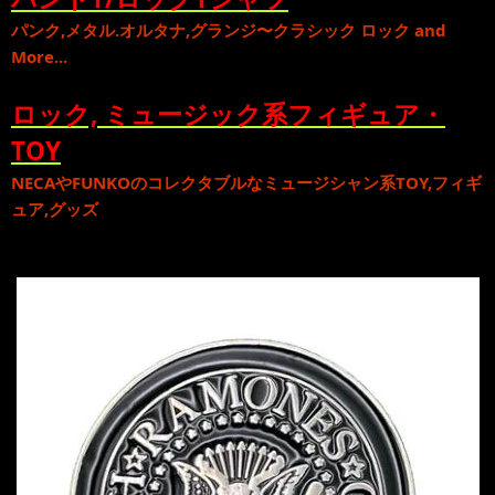
パンク
,
メタル
.
オルタナ
,
グランジ
〜
クラシック ロック
and
More...
ロック, ミュージック系フィギュア・
TOY
NECA
や
FUNKO
のコレクタブルな
ミュージシャン系TOY,フィギ
ュア,グッズ