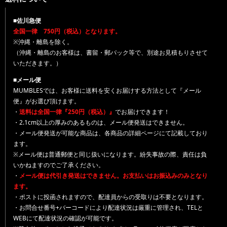
■佐川急便
全国一律 750円（税込）となります。
※沖縄・離島を除く。
（沖縄・離島のお客様は、書留・郵パック等で、別途お見積もりさせて
いただきます。）
■メール便
MUMBLESでは、お客様に送料を安くお届けする方法として『メール
便』がお選び頂けます。
・
送料は全国一律『250円（税込）』
でお届けできます！
・2.1cm以上の厚みのあるものは、メール便発送はできません。
・メール便発送が可能な商品は、各商品の詳細ページにて記載しており
ます。
※メール便は普通郵便と同じ扱いになります。紛失事故の際、責任は負
いかねますのでご了承ください。
・
メール便は代引き発送はできません。お支払いはお振込みのみとなり
ます。
・ポストに投函されますので、配達員からの受取りは不要となります。
・お問合せ番号+バーコードにより配達状況は厳重に管理され、TELと
WEBにて配達状況の確認が可能です。