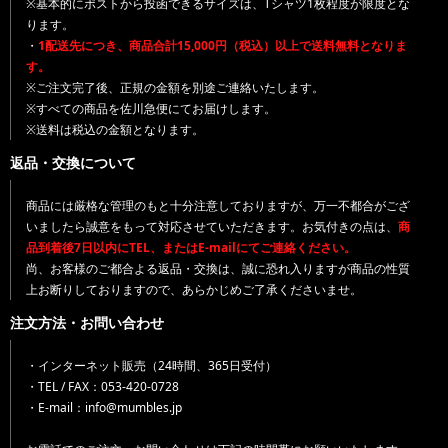
※基本的にポストから投函できるサイズは、Tシャツ1枚程度が限度とな
ります。
・
1配送先につき、商品合計15,000円（税込）以上で送料無料となりま
す。
※ご注文完了後、正規の金額を別途ご連絡いたします。
※すべての商品を佐川急便にてお届けします。
※送料は税込の金額となります。
返品・交換について
商品には厳格な管理のもと十分注意しておりますが、万一不都合がござ
いましたら誠意をもって対応させていただきます。お気付きの点は、
商
品到着後7日以内にTEL、またはE-mailにてご連絡ください。
尚、お客様のご都合よる返品・交換は、誠に恐れ入りますが商品の性質
上お断りしておりますので、あらかじめご了承くださいませ。
注文方法・お問い合わせ
・インターネット販売（24時間、365日受付）
・TEL / FAX：053-420-0728
・E-mail：info@mumbles.jp