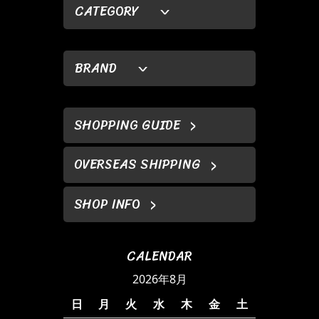
CATEGORY
BRAND
SHOPPING GUIDE
OVERSEAS SHIPPING
SHOP INFO
CALENDAR
2026年8月
日
月
火
水
木
金
土