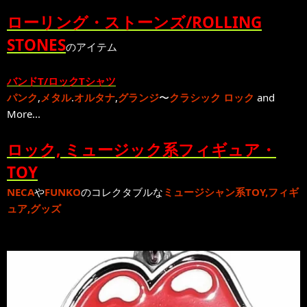
ローリング・ストーンズ/ROLLING
STONES
のアイテム
バンドT/ロックTシャツ
パンク
,
メタル
.
オルタナ
,
グランジ
〜
クラシック ロック
and
More...
ロック, ミュージック系フィギュア・
TOY
NECA
や
FUNKO
のコレクタブルな
ミュージシャン系TOY,フィギ
ュア,グッズ