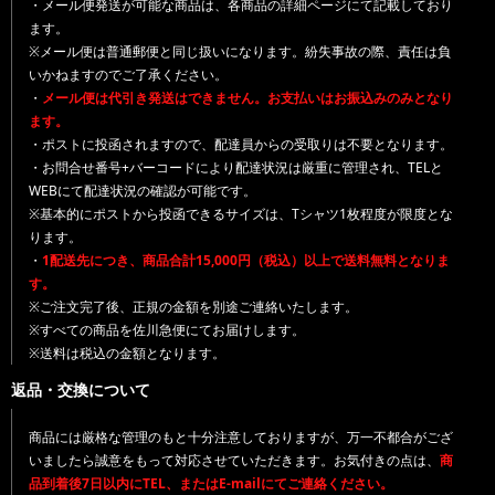
・メール便発送が可能な商品は、各商品の詳細ページにて記載しており
ます。
※メール便は普通郵便と同じ扱いになります。紛失事故の際、責任は負
いかねますのでご了承ください。
・
メール便は代引き発送はできません。お支払いはお振込みのみとなり
ます。
・ポストに投函されますので、配達員からの受取りは不要となります。
・お問合せ番号+バーコードにより配達状況は厳重に管理され、TELと
WEBにて配達状況の確認が可能です。
※基本的にポストから投函できるサイズは、Tシャツ1枚程度が限度とな
ります。
・
1配送先につき、商品合計15,000円（税込）以上で送料無料となりま
す。
※ご注文完了後、正規の金額を別途ご連絡いたします。
※すべての商品を佐川急便にてお届けします。
※送料は税込の金額となります。
返品・交換について
商品には厳格な管理のもと十分注意しておりますが、万一不都合がござ
いましたら誠意をもって対応させていただきます。お気付きの点は、
商
品到着後7日以内にTEL、またはE-mailにてご連絡ください。