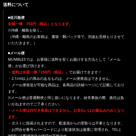
送料について
■佐川急便
全国一律 750円（税込）となります。
※沖縄・離島を除く。
（沖縄・離島のお客様は、書留・郵パック等で、別途お見積もりさせて
いただきます。）
■メール便
MUMBLESでは、お客様に送料を安くお届けする方法として『メール
便』がお選び頂けます。
・
送料は全国一律『250円（税込）』
でお届けできます！
・2.1cm以上の厚みのあるものは、メール便発送はできません。
・メール便発送が可能な商品は、各商品の詳細ページにて記載しており
ます。
※メール便は普通郵便と同じ扱いになります。紛失事故の際、責任は負
いかねますのでご了承ください。
・
メール便は代引き発送はできません。お支払いはお振込みのみとなり
ます。
・ポストに投函されますので、配達員からの受取りは不要となります。
・お問合せ番号+バーコードにより配達状況は厳重に管理され、TELと
WEBにて配達状況の確認が可能です。