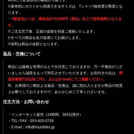
※基本的にポストから投函できるサイズは、Tシャツ1枚程度が限度とな
ります。
・
1配送先につき、商品合計15,000円（税込）以上で送料無料となりま
す。
※ご注文完了後、正規の金額を別途ご連絡いたします。
※すべての商品を佐川急便にてお届けします。
※送料は税込の金額となります。
返品・交換について
商品には厳格な管理のもと十分注意しておりますが、万一不都合がござ
いましたら誠意をもって対応させていただきます。お気付きの点は、
商
品到着後7日以内にTEL、またはE-mailにてご連絡ください。
尚、お客様のご都合よる返品・交換は、誠に恐れ入りますが商品の性質
上お断りしておりますので、あらかじめご了承くださいませ。
注文方法・お問い合わせ
・インターネット販売（24時間、365日受付）
・TEL / FAX：053-420-0728
・E-mail：info@mumbles.jp