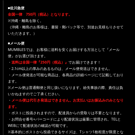
■佐川急便
全国一律 750円（税込）となります。
※沖縄・離島を除く。
（沖縄・離島のお客様は、書留・郵パック等で、別途お見積もりさせて
いただきます。）
■メール便
MUMBLESでは、お客様に送料を安くお届けする方法として『メール
便』がお選び頂けます。
・
送料は全国一律『250円（税込）』
でお届けできます！
・2.1cm以上の厚みのあるものは、メール便発送はできません。
・メール便発送が可能な商品は、各商品の詳細ページにて記載しており
ます。
※メール便は普通郵便と同じ扱いになります。紛失事故の際、責任は負
いかねますのでご了承ください。
・
メール便は代引き発送はできません。お支払いはお振込みのみとなり
ます。
・ポストに投函されますので、配達員からの受取りは不要となります。
・お問合せ番号+バーコードにより配達状況は厳重に管理され、TELと
WEBにて配達状況の確認が可能です。
※基本的にポストから投函できるサイズは、Tシャツ1枚程度が限度とな