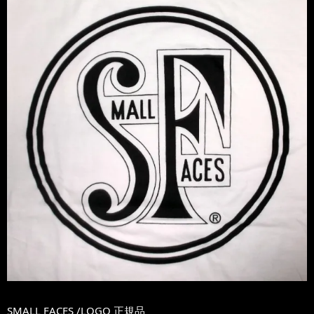
SMALL FACES /LOGO 正規品