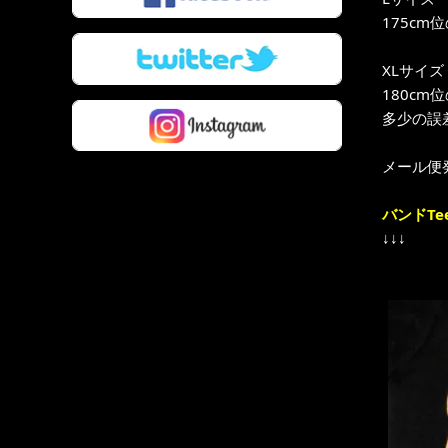
175cm
XLサイズ
180cm
多少の誤
メール便
バンドTe
↓↓↓