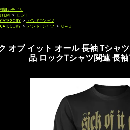
初期カテゴリ
ITEM
>
ロンT
CATEGORY
>
バンドTシャツ
CATEGORY
>
バンドTシャツ
>
O～U
 オブ イット オール 長袖 Tシャツ Sick
品 ロックTシャツ関連 長袖