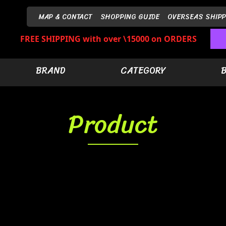
MAP & CONTACT
SHOPPING GUIDE
OVERSEAS SHIPP
FREE SHIPPING with over \15000 on ORDERS
BRAND
CATEGORY
Product