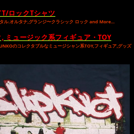
T/ロックTシャツ
タル
.
オルタナ
,
グランジ
〜
クラシック ロック
and More...
, ミュージック系フィギュア・TOY
UNKO
のコレクタブルな
ミュージシャン系TOY,フィギュア,グッズ