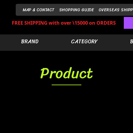
MAP & CONTACT
SHOPPING GUIDE
OVERSEAS SHIPP
FREE SHIPPING with over \15000 on ORDERS
BRAND
CATEGORY
Product