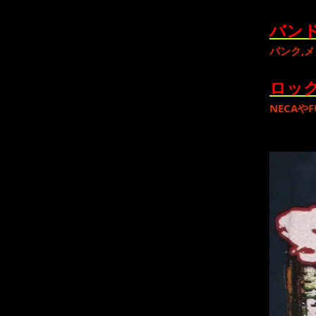
バンド
パンク
,
メ
ロック
NECA
や
F