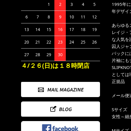
1995
1
2
3
4
5
年デザイ
6
7
8
9
10
11
12
あらゆる
13
14
15
16
17
18
19
レイジ・
な人気を
20
21
22
23
24
25
26
囚人ジャ
バックに
27
28
29
30
片袖にも
４/２６(日)は１８時閉店
SLIPKN
としては珍
正規品
メール便
Sサイズ
女性～細身
Mサイズ