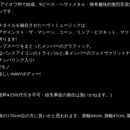
年にアイオワ州で結成、9ピース・ヘヴィメタル・猟奇趣味的激烈音楽集団
ンです。
スタイルを融合させたヘヴィミュージックは、
アゲインスト・ザ・マシーン、コーン、リンプ・ビズキット、マリ
誇ります!
ンプスーツをまとったメンバーのグラフィック,
はバンドアイコンのトライバルと,各メンバーのフェイヴァリットナ
ナンバリング入り!
OTモノ
しいNAVYボディー!
送料¥250(代引き不可・紛失事故の責任は負いかねます。)
の170cm位の方に良いかと思われます。肩幅44cm, 身幅47cm, 着