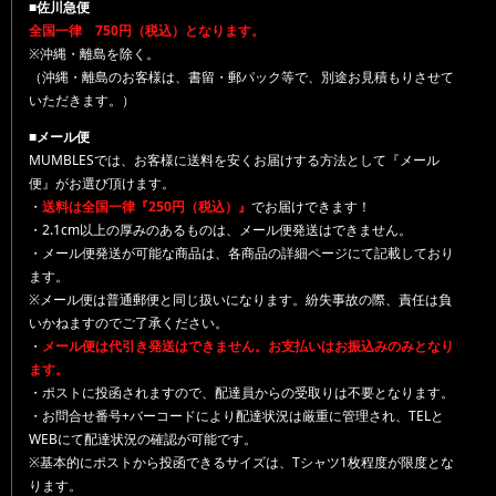
■佐川急便
全国一律 750円（税込）となります。
※沖縄・離島を除く。
（沖縄・離島のお客様は、書留・郵パック等で、別途お見積もりさせて
いただきます。）
■メール便
MUMBLESでは、お客様に送料を安くお届けする方法として『メール
便』がお選び頂けます。
・
送料は全国一律『250円（税込）』
でお届けできます！
・2.1cm以上の厚みのあるものは、メール便発送はできません。
・メール便発送が可能な商品は、各商品の詳細ページにて記載しており
ます。
※メール便は普通郵便と同じ扱いになります。紛失事故の際、責任は負
いかねますのでご了承ください。
・
メール便は代引き発送はできません。お支払いはお振込みのみとなり
ます。
・ポストに投函されますので、配達員からの受取りは不要となります。
・お問合せ番号+バーコードにより配達状況は厳重に管理され、TELと
WEBにて配達状況の確認が可能です。
※基本的にポストから投函できるサイズは、Tシャツ1枚程度が限度とな
ります。