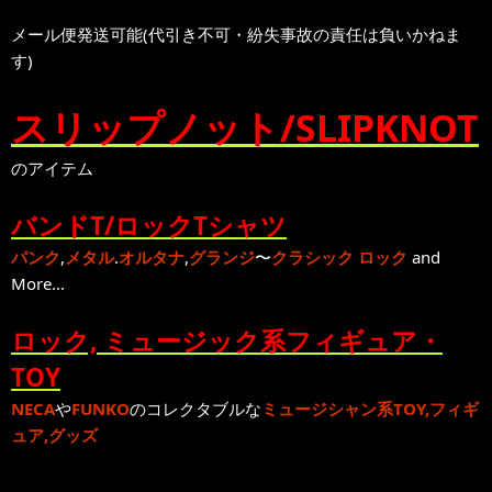
メール便発送可能(代引き不可・紛失事故の責任は負いかねま
す)
スリップノット/SLIPKNOT
のアイテム
バンドT/ロックTシャツ
パンク
,
メタル
.
オルタナ
,
グランジ
〜
クラシック ロック
and
More...
ロック, ミュージック系フィギュア・
TOY
NECA
や
FUNKO
のコレクタブルな
ミュージシャン系TOY,フィギ
ュア,グッズ