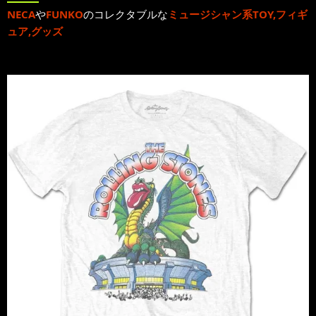
NECA
や
FUNKO
のコレクタブルな
ミュージシャン系TOY,フィギ
ュア,グッズ