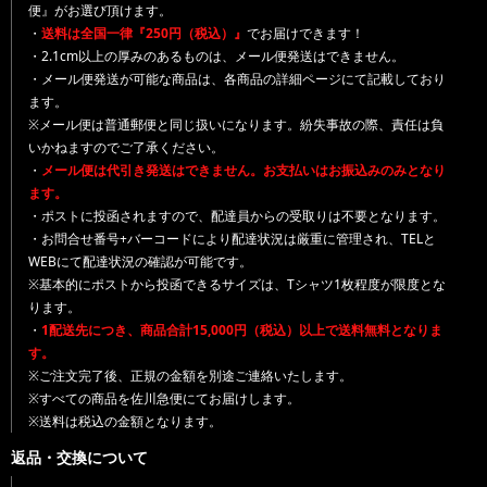
便』がお選び頂けます。
・
送料は全国一律『250円（税込）』
でお届けできます！
・2.1cm以上の厚みのあるものは、メール便発送はできません。
・メール便発送が可能な商品は、各商品の詳細ページにて記載しており
ます。
※メール便は普通郵便と同じ扱いになります。紛失事故の際、責任は負
いかねますのでご了承ください。
・
メール便は代引き発送はできません。お支払いはお振込みのみとなり
ます。
・ポストに投函されますので、配達員からの受取りは不要となります。
・お問合せ番号+バーコードにより配達状況は厳重に管理され、TELと
WEBにて配達状況の確認が可能です。
※基本的にポストから投函できるサイズは、Tシャツ1枚程度が限度とな
ります。
・
1配送先につき、商品合計15,000円（税込）以上で送料無料となりま
す。
※ご注文完了後、正規の金額を別途ご連絡いたします。
※すべての商品を佐川急便にてお届けします。
※送料は税込の金額となります。
返品・交換について