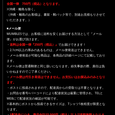
全国一律 750円（税込）となります。
※沖縄・離島を除く。
（沖縄・離島のお客様は、書留・郵パック等で、別途お見積もりさせて
いただきます。）
■メール便
MUMBLESでは、お客様に送料を安くお届けする方法として『メール
便』がお選び頂けます。
・
送料は全国一律『250円（税込）』
でお届けできます！
・2.1cm以上の厚みのあるものは、メール便発送はできません。
・メール便発送が可能な商品は、各商品の詳細ページにて記載しており
ます。
※メール便は普通郵便と同じ扱いになります。紛失事故の際、責任は負
いかねますのでご了承ください。
・
メール便は代引き発送はできません。お支払いはお振込みのみとなり
ます。
・ポストに投函されますので、配達員からの受取りは不要となります。
・お問合せ番号+バーコードにより配達状況は厳重に管理され、TELと
WEBにて配達状況の確認が可能です。
※基本的にポストから投函できるサイズは、Tシャツ1枚程度が限度とな
ります。
・
1配送先につき、商品合計15,000円（税込）以上で送料無料となりま