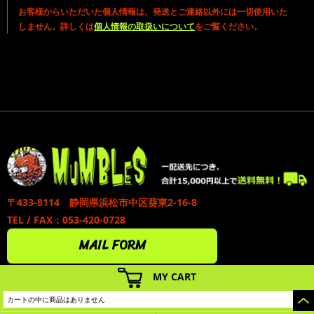
お客様からいただいた個人情報は、発送とご連絡以外には一切使用いた
しません。詳しくは
個人情報の取扱いについて
をご覧ください。
〒433-8114 静岡県浜松市中区葵東2-16-8
TEL / FAX：053-420-0728
MAIL FORM
MY CART
カートの中に商品はありません