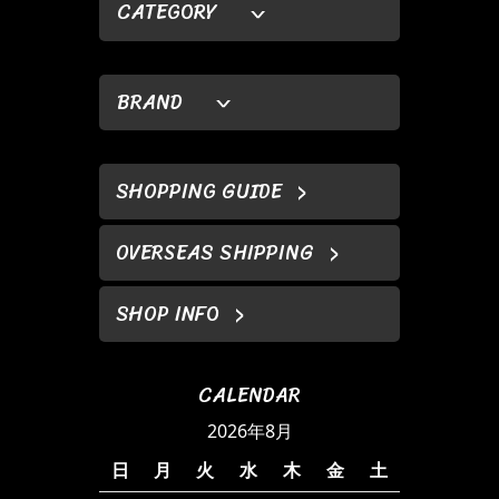
CATEGORY
BRAND
SHOPPING GUIDE
OVERSEAS SHIPPING
SHOP INFO
CALENDAR
2026年8月
日
月
火
水
木
金
土