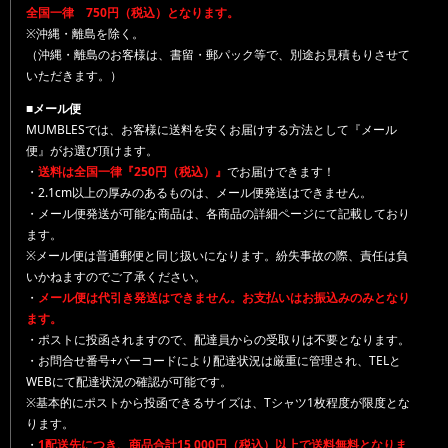
全国一律 750円（税込）となります。
※沖縄・離島を除く。
（沖縄・離島のお客様は、書留・郵パック等で、別途お見積もりさせて
いただきます。）
■メール便
MUMBLESでは、お客様に送料を安くお届けする方法として『メール
便』がお選び頂けます。
・
送料は全国一律『250円（税込）』
でお届けできます！
・2.1cm以上の厚みのあるものは、メール便発送はできません。
・メール便発送が可能な商品は、各商品の詳細ページにて記載しており
ます。
※メール便は普通郵便と同じ扱いになります。紛失事故の際、責任は負
いかねますのでご了承ください。
・
メール便は代引き発送はできません。お支払いはお振込みのみとなり
ます。
・ポストに投函されますので、配達員からの受取りは不要となります。
・お問合せ番号+バーコードにより配達状況は厳重に管理され、TELと
WEBにて配達状況の確認が可能です。
※基本的にポストから投函できるサイズは、Tシャツ1枚程度が限度とな
ります。
・
1配送先につき、商品合計15,000円（税込）以上で送料無料となりま