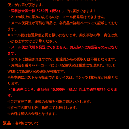
便』がお選び頂けます。
・
送料は全国一律『250円（税込）』
でお届けできます！
・2.1cm以上の厚みのあるものは、メール便発送はできません。
・メール便発送が可能な商品は、各商品の詳細ページにて記載しており
ます。
※メール便は普通郵便と同じ扱いになります。紛失事故の際、責任は負
いかねますのでご了承ください。
・
メール便は代引き発送はできません。お支払いはお振込みのみとなり
ます。
・ポストに投函されますので、配達員からの受取りは不要となります。
・お問合せ番号+バーコードにより配達状況は厳重に管理され、TELと
WEBにて配達状況の確認が可能です。
※基本的にポストから投函できるサイズは、Tシャツ1枚程度が限度とな
ります。
・
1配送先につき、商品合計15,000円（税込）以上で送料無料となりま
す。
※ご注文完了後、正規の金額を別途ご連絡いたします。
※すべての商品を佐川急便にてお届けします。
※送料は税込の金額となります。
返品・交換について