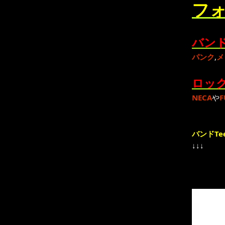
フォ
バンド
パンク
,
メ
ロック
NECA
や
F
バンドTe
↓↓↓