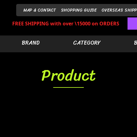
MAP & CONTACT
SHOPPING GUIDE
OVERSEAS SHIPP
FREE SHIPPING with over \15000 on ORDERS
BRAND
CATEGORY
Product