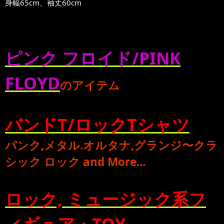
身幅65cm、袖丈60cm
ピンク フロイド/PINK
FLOYD
のアイテム
バンドT/ロックTシャツ
パンク
,
メタル
.
オルタナ
,
グランジ
〜
クラ
シック ロック
and More...
ロック, ミュージック系フ