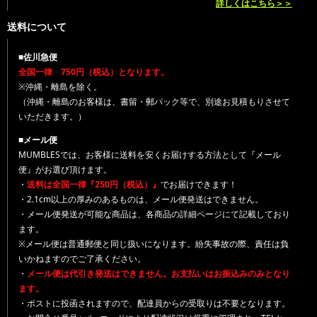
詳しくはこちら＞＞
送料について
■佐川急便
全国一律 750円（税込）となります。
※沖縄・離島を除く。
（沖縄・離島のお客様は、書留・郵パック等で、別途お見積もりさせて
いただきます。）
■メール便
MUMBLESでは、お客様に送料を安くお届けする方法として『メール
便』がお選び頂けます。
・
送料は全国一律『250円（税込）』
でお届けできます！
・2.1cm以上の厚みのあるものは、メール便発送はできません。
・メール便発送が可能な商品は、各商品の詳細ページにて記載しており
ます。
※メール便は普通郵便と同じ扱いになります。紛失事故の際、責任は負
いかねますのでご了承ください。
・
メール便は代引き発送はできません。お支払いはお振込みのみとなり
ます。
・ポストに投函されますので、配達員からの受取りは不要となります。