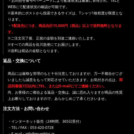
・お問合せ番号+バーコードにより配達状況は厳重に管理され、TELと
WEBにて配達状況の確認が可能です。
※基本的にポストから投函できるサイズは、Tシャツ1枚程度が限度とな
ります。
・
1配送先につき、商品合計15,000円（税込）以上で送料無料となりま
す。
※ご注文完了後、正規の金額を別途ご連絡いたします。
※すべての商品を佐川急便にてお届けします。
※送料は税込の金額となります。
返品・交換について
商品には厳格な管理のもと十分注意しておりますが、万一不都合がござ
いましたら誠意をもって対応させていただきます。お気付きの点は、
商
品到着後7日以内にTEL、またはE-mailにてご連絡ください。
尚、お客様のご都合よる返品・交換は、誠に恐れ入りますが商品の性質
上お断りしておりますので、あらかじめご了承くださいませ。
注文方法・お問い合わせ
・インターネット販売（24時間、365日受付）
・TEL / FAX：053-420-0728
・E-mail：info@mumbles.jp