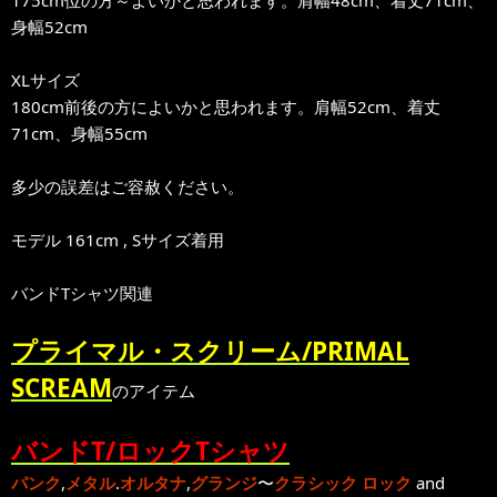
175cm位の方～よいかと思われます。肩幅48cm、着丈71cm、
身幅52cm
XLサイズ
180cm前後の方によいかと思われます。肩幅52cm、着丈
71cm、身幅55cm
多少の誤差はご容赦ください。
モデル 161cm , Sサイズ着用
バンドTシャツ関連
プライマル・スクリーム/PRIMAL
SCREAM
のアイテム
バンドT/ロックTシャツ
パンク
,
メタル
.
オルタナ
,
グランジ
〜
クラシック ロック
and