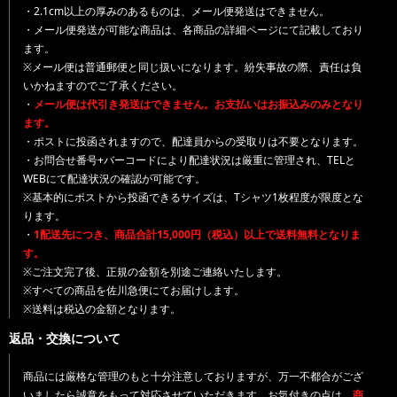
・2.1cm以上の厚みのあるものは、メール便発送はできません。
・メール便発送が可能な商品は、各商品の詳細ページにて記載しており
ます。
※メール便は普通郵便と同じ扱いになります。紛失事故の際、責任は負
いかねますのでご了承ください。
・
メール便は代引き発送はできません。お支払いはお振込みのみとなり
ます。
・ポストに投函されますので、配達員からの受取りは不要となります。
・お問合せ番号+バーコードにより配達状況は厳重に管理され、TELと
WEBにて配達状況の確認が可能です。
※基本的にポストから投函できるサイズは、Tシャツ1枚程度が限度とな
ります。
・
1配送先につき、商品合計15,000円（税込）以上で送料無料となりま
す。
※ご注文完了後、正規の金額を別途ご連絡いたします。
※すべての商品を佐川急便にてお届けします。
※送料は税込の金額となります。
返品・交換について
商品には厳格な管理のもと十分注意しておりますが、万一不都合がござ
いましたら誠意をもって対応させていただきます。お気付きの点は、
商