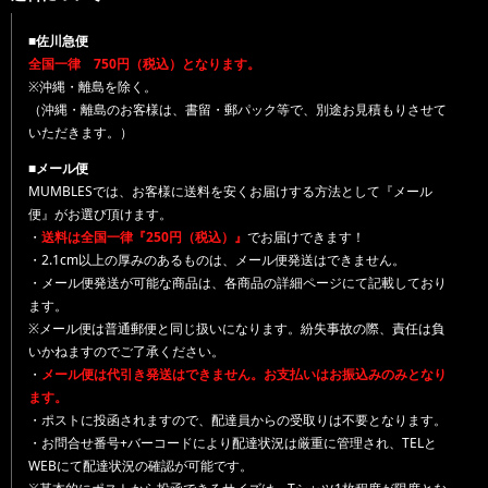
■佐川急便
全国一律 750円（税込）となります。
※沖縄・離島を除く。
（沖縄・離島のお客様は、書留・郵パック等で、別途お見積もりさせて
いただきます。）
■メール便
MUMBLESでは、お客様に送料を安くお届けする方法として『メール
便』がお選び頂けます。
・
送料は全国一律『250円（税込）』
でお届けできます！
・2.1cm以上の厚みのあるものは、メール便発送はできません。
・メール便発送が可能な商品は、各商品の詳細ページにて記載しており
ます。
※メール便は普通郵便と同じ扱いになります。紛失事故の際、責任は負
いかねますのでご了承ください。
・
メール便は代引き発送はできません。お支払いはお振込みのみとなり
ます。
・ポストに投函されますので、配達員からの受取りは不要となります。
・お問合せ番号+バーコードにより配達状況は厳重に管理され、TELと
WEBにて配達状況の確認が可能です。