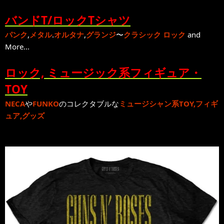
バンドT/ロックTシャツ
パンク
,
メタル
.
オルタナ
,
グランジ
〜
クラシック ロック
and
More...
ロック, ミュージック系フィギュア・
TOY
NECA
や
FUNKO
のコレクタブルな
ミュージシャン系TOY,フィギ
ュア,グッズ