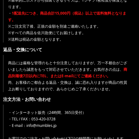
※基本的にポストから投函できるサイズは、Tシャツ1枚程度が限度とな
ります。
・
1配送先につき、商品合計15,000円（税込）以上で送料無料となりま
す。
※ご注文完了後、正規の金額を別途ご連絡いたします。
※すべての商品を佐川急便にてお届けします。
※送料は税込の金額となります。
返品・交換について
商品には厳格な管理のもと十分注意しておりますが、万一不都合がござ
いましたら誠意をもって対応させていただきます。お気付きの点は、
商
品到着後7日以内にTEL、またはE-mailにてご連絡ください。
尚、お客様のご都合よる返品・交換は、誠に恐れ入りますが商品の性質
上お断りしておりますので、あらかじめご了承くださいませ。
注文方法・お問い合わせ
・インターネット販売（24時間、365日受付）
・TEL / FAX：053-420-0728
・E-mail：info@mumbles.jp
お電話でのご注文・お問い合わせは下記の時間帯にお願いいたします。