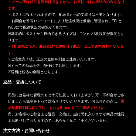
・
メール便は代引き発送はできません。お支払いはお振込みのみとなり
ます。
・ポストに投函されますので、配達員からの受取りは不要となります。
・お問合せ番号+バーコードにより配達状況は厳重に管理され、TELと
WEBにて配達状況の確認が可能です。
※基本的にポストから投函できるサイズは、Tシャツ1枚程度が限度とな
ります。
・
1配送先につき、商品合計15,000円（税込）以上で送料無料となりま
す。
※ご注文完了後、正規の金額を別途ご連絡いたします。
※すべての商品を佐川急便にてお届けします。
※送料は税込の金額となります。
返品・交換について
商品には厳格な管理のもと十分注意しておりますが、万一不都合がござ
いましたら誠意をもって対応させていただきます。お気付きの点は、
商
品到着後7日以内にTEL、またはE-mailにてご連絡ください。
尚、お客様のご都合よる返品・交換は、誠に恐れ入りますが商品の性質
上お断りしておりますので、あらかじめご了承くださいませ。
注文方法・お問い合わせ