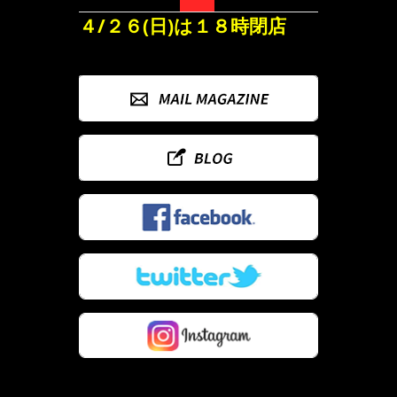
４/２６(日)は１８時閉店