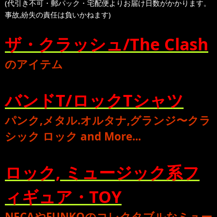
(代引き不可・郵パック・宅配便よりお届け日数がかかります。
事故,紛失の責任は負いかねます)
ザ・クラッシュ/The Clash
のアイテム
バンドT/ロックTシャツ
パンク
,
メタル
.
オルタナ
,
グランジ
〜
クラ
シック ロック
and More...
ロック, ミュージック系フ
ィギュア・TOY
NECA
や
FUNKO
のコレクタブルな
ミュー