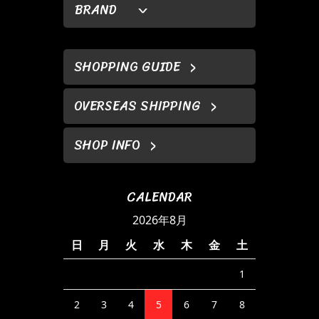
BRAND
SHOPPING GUIDE
OVERSEAS SHIPPING
SHOP INFO
CALENDAR
2026年8月
日
月
火
水
木
金
土
1
2
3
4
5
6
7
8