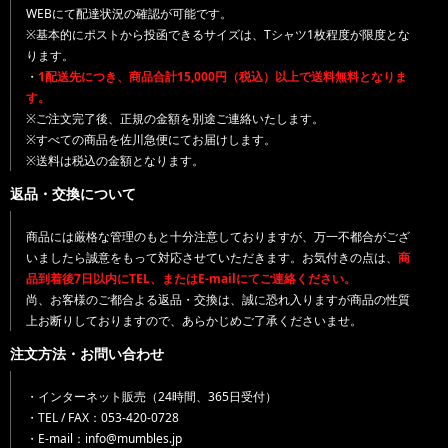
WEBにて配達状況の確認が可能です。
※基本的にポストから投函できるサイズは、Tシャツ1枚程度が限度とな
ります。
・
1配送先につき、商品合計15,000円（税込）以上で送料無料となりま
す。
※ご注文完了後、正規の金額を別途ご連絡いたします。
※すべての商品を佐川急便にてお届けします。
※送料は税込の金額となります。
返品・交換について
商品には厳格な管理のもと十分注意しておりますが、万一不都合がござ
いましたら誠意をもって対応させていただきます。お気付きの点は、
商
品到着後7日以内にTEL、またはE-mailにてご連絡ください。
尚、お客様のご都合よる返品・交換は、誠に恐れ入りますが商品の性質
上お断りしておりますので、あらかじめご了承くださいませ。
注文方法・お問い合わせ
・インターネット販売（24時間、365日受付）
・TEL / FAX：053-420-0728
・E-mail：info@mumbles.jp