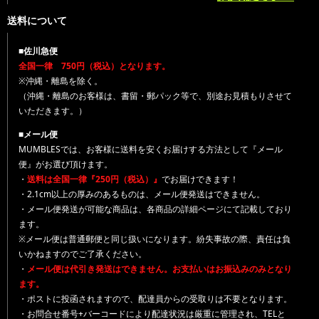
送料について
■佐川急便
全国一律 750円（税込）となります。
※沖縄・離島を除く。
（沖縄・離島のお客様は、書留・郵パック等で、別途お見積もりさせて
いただきます。）
■メール便
MUMBLESでは、お客様に送料を安くお届けする方法として『メール
便』がお選び頂けます。
・
送料は全国一律『250円（税込）』
でお届けできます！
・2.1cm以上の厚みのあるものは、メール便発送はできません。
・メール便発送が可能な商品は、各商品の詳細ページにて記載しており
ます。
※メール便は普通郵便と同じ扱いになります。紛失事故の際、責任は負
いかねますのでご了承ください。
・
メール便は代引き発送はできません。お支払いはお振込みのみとなり
ます。
・ポストに投函されますので、配達員からの受取りは不要となります。
・お問合せ番号+バーコードにより配達状況は厳重に管理され、TELと