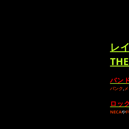
レイ
THE
バンド
パンク
,
メ
ロック
NECA
や
F