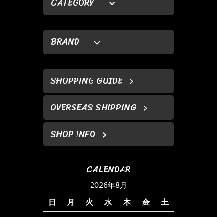
CATEGORY
BRAND
SHOPPING GUIDE
OVERSEAS SHIPPING
SHOP INFO
CALENDAR
2026年8月
日
月
火
水
木
金
土