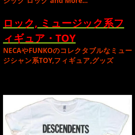
シック ロック
and More...
ロック, ミュージック系フ
ィギュア・TOY
NECA
や
FUNKO
のコレクタブルな
ミュー
ジシャン系TOY,フィギュア,グッズ