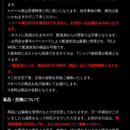
ます。
※メール便は普通郵便と同じ扱いになります。紛失事故の際、責任は負
いかねますのでご了承ください。
・
メール便は代引き発送はできません。お支払いはお振込みのみとなり
ます。
・ポストに投函されますので、配達員からの受取りは不要となります。
・お問合せ番号+バーコードにより配達状況は厳重に管理され、TELと
WEBにて配達状況の確認が可能です。
※基本的にポストから投函できるサイズは、Tシャツ1枚程度が限度とな
ります。
・
1配送先につき、商品合計15,000円（税込）以上で送料無料となりま
す。
※ご注文完了後、正規の金額を別途ご連絡いたします。
※すべての商品を佐川急便にてお届けします。
※送料は税込の金額となります。
返品・交換について
商品には厳格な管理のもと十分注意しておりますが、万一不都合がござ
いましたら誠意をもって対応させていただきます。お気付きの点は、
商
品到着後7日以内にTEL、またはE-mailにてご連絡ください。