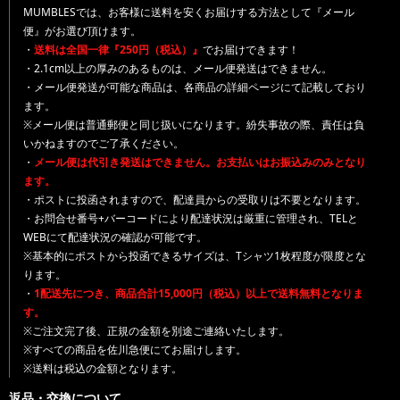
MUMBLESでは、お客様に送料を安くお届けする方法として『メール
便』がお選び頂けます。
・
送料は全国一律『250円（税込）』
でお届けできます！
・2.1cm以上の厚みのあるものは、メール便発送はできません。
・メール便発送が可能な商品は、各商品の詳細ページにて記載しており
ます。
※メール便は普通郵便と同じ扱いになります。紛失事故の際、責任は負
いかねますのでご了承ください。
・
メール便は代引き発送はできません。お支払いはお振込みのみとなり
ます。
・ポストに投函されますので、配達員からの受取りは不要となります。
・お問合せ番号+バーコードにより配達状況は厳重に管理され、TELと
WEBにて配達状況の確認が可能です。
※基本的にポストから投函できるサイズは、Tシャツ1枚程度が限度とな
ります。
・
1配送先につき、商品合計15,000円（税込）以上で送料無料となりま
す。
※ご注文完了後、正規の金額を別途ご連絡いたします。
※すべての商品を佐川急便にてお届けします。
※送料は税込の金額となります。
返品・交換について