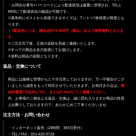
・お問合せ番号+バーコードにより配達状況は厳重に管理され、TELと
WEBにて配達状況の確認が可能です。
※基本的にポストから投函できるサイズは、Tシャツ1枚程度が限度とな
ります。
・
1配送先につき、商品合計15,000円（税込）以上で送料無料となりま
す。
※ご注文完了後、正規の金額を別途ご連絡いたします。
※すべての商品を佐川急便にてお届けします。
※送料は税込の金額となります。
返品・交換について
商品には厳格な管理のもと十分注意しておりますが、万一不都合がござ
いましたら誠意をもって対応させていただきます。お気付きの点は、
商
品到着後7日以内にTEL、またはE-mailにてご連絡ください。
尚、お客様のご都合よる返品・交換は、誠に恐れ入りますが商品の性質
上お断りしておりますので、あらかじめご了承くださいませ。
注文方法・お問い合わせ
・インターネット販売（24時間、365日受付）
・TEL / FAX：053-420-0728