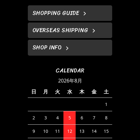
SHOPPING GUIDE
OVERSEAS SHIPPING
SHOP INFO
CALENDAR
2026年8月
日
月
火
水
木
金
土
1
2
3
4
5
6
7
8
9
10
11
12
13
14
15