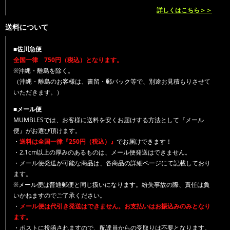
詳しくはこちら＞＞
送料について
■佐川急便
全国一律 750円（税込）となります。
※沖縄・離島を除く。
（沖縄・離島のお客様は、書留・郵パック等で、別途お見積もりさせて
いただきます。）
■メール便
MUMBLESでは、お客様に送料を安くお届けする方法として『メール
便』がお選び頂けます。
・
送料は全国一律『250円（税込）』
でお届けできます！
・2.1cm以上の厚みのあるものは、メール便発送はできません。
・メール便発送が可能な商品は、各商品の詳細ページにて記載しており
ます。
※メール便は普通郵便と同じ扱いになります。紛失事故の際、責任は負
いかねますのでご了承ください。
・
メール便は代引き発送はできません。お支払いはお振込みのみとなり
ます。
・ポストに投函されますので、配達員からの受取りは不要となります。