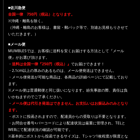
■佐川急便
全国一律 750円（税込）となります。
※沖縄・離島を除く。
（沖縄・離島のお客様は、書留・郵パック等で、別途お見積もりさせて
いただきます。）
■メール便
MUMBLESでは、お客様に送料を安くお届けする方法として『メール
便』がお選び頂けます。
・
送料は全国一律『250円（税込）』
でお届けできます！
・2.1cm以上の厚みのあるものは、メール便発送はできません。
・メール便発送が可能な商品は、各商品の詳細ページにて記載しており
ます。
※メール便は普通郵便と同じ扱いになります。紛失事故の際、責任は負
いかねますのでご了承ください。
・
メール便は代引き発送はできません。お支払いはお振込みのみとなり
ます。
・ポストに投函されますので、配達員からの受取りは不要となります。
・お問合せ番号+バーコードにより配達状況は厳重に管理され、TELと
WEBにて配達状況の確認が可能です。
※基本的にポストから投函できるサイズは、Tシャツ1枚程度が限度とな